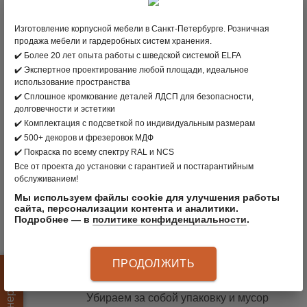
Изготовление корпусной мебели в Санкт-Петербурге. Розничная
БОЛЕЕ 500 ДЕКОРОВ И
продажа мебели и гардеробных систем хранения.
ФРЕЗЕРОВОК
✔️ Более 20 лет опыта работы с шведской системой ELFA
чтобы создать то самое мебельное
✔️ Экспертное проектирование любой площади, идеальное
решение, которое вам нужно и
использование пространства
которое по-настоящему хочется
✔️ Сплошное кромкование деталей ЛДСП для безопасности,
долговечности и эстетики
✔️ Комплектация с подсветкой по индивидуальным размерам
✔️ 500+ декоров и фрезеровок МДФ
9 САЛОНОВ
✔️ Покраска по всему спектру RAL и NCS
с внимательными и компетентными
Все от проекта до установки с гарантией и постгарантийным
дизайнерами-консультантами, уютной
обслуживанием!
атмосферой и идеями для организации
Мы используем файлы cookie для улучшения работы
порядка и хранения
сайта, персонализации контента и аналитики.
Подробнее — в
политике конфиденциальности
.
ПРОДВИНУТЫЙ СЕРВИС
ПРОДОЛЖИТЬ
собственная служба доставки и
монтажа.
Убираем за собой упаковку и мусор