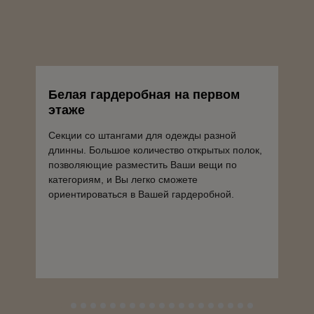
Белая гардеробная на первом
Шк
этаже
пр
Секции со штангами для одежды разной
Шкаф
длинны. Большое количество открытых полок,
ой
инте
позволяющие разместить Ваши вещи по
категориям, и Вы легко сможете
ориентироваться в Вашей гардеробной.