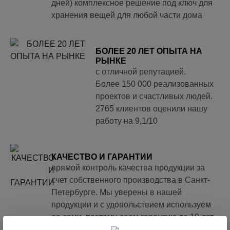
дней) комплексное решение под ключ для
хранения вещей для любой части дома
БОЛЕЕ 20 ЛЕТ ОПЫТА НА
РЫНКЕ
с отличной репутацией.
Более 150 000 реализованных
проектов и счастливых людей.
2765 клиентов оценили нашу
работу на 9,1/10
КАЧЕСТВО И ГАРАНТИИ
прямой контроль качества продукции за
счет собственного производства в Санкт-
Петербурге. Мы уверены в нашей
продукции и с удовольствием используем
ее сами, поэтому даем гарантию до 10 лет