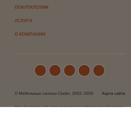
ПОКУПАТЕЛЯМ
УСЛУГИ
О КОМПАНИИ
© Мебельные салоны Clader, 2002–2026
Карта сайта
Данный интернет-сайт носит исключительно информационный характер
и ни при каких условиях не является публичной офертой, определяемой
положениями Статьи 437 п.2 Гражданского кодекса Российской
Федерации. Для получения подробной информации о наличии и
стоимости указанных товаров и (или) услуг, пожалуйста, обращайтесь в
салоны CLADER.