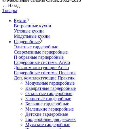
© Мебельные салоны Clader, 2002–2026
← Назад
Товары
Кухни
Встроенные кухни
Угловые кухни
Модульные кухни
Гардеробные
Элитные гардеробные
Современные гардеробные
П-образные гардеробные
Гардеробные системы Aristo
Доп. комплектующие Aristo
Гардеробные системы Практик
Доп. комплектующие Практик
Модульные гардеробные
Квадратные гардеробные
Открытые гардеробные
Закрытые гардеробные
Большие гардеробные
Маленькие гардеробные
Детские гардеробные
Гардеробные для девочек
Мужские гардеробные