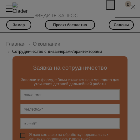
0
Замер
Проект бесплатно
Салоны
Главная
О компании
Сотрудничество с дизайнерами/архитекторами
Заявка на сотрудничество
Заполните форму, с Вами свяжется наш менеджер для
уточнения деталей дальнейшей работы
Я даю согласие на обработку
персональных
данныx
и соглашаюсь c
политикой