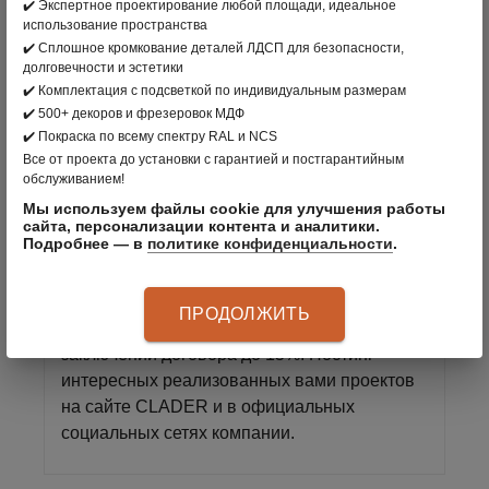
✔️ Экспертное проектирование любой площади, идеальное
корпоративными сотрудниками
использование пространства
✔️ Сплошное кромкование деталей ЛДСП для безопасности,
CLADER
долговечности и эстетики
Гарантия на продукцию
✔️ Комплектация с подсветкой по индивидуальным размерам
Надёжный и престижный бренд на
✔️ 500+ декоров и фрезеровок МДФ
мебельном рынке
✔️ Покраска по всему спектру RAL и NCS
Все от проекта до установки с гарантией и постгарантийным
обслуживанием!
Мы используем файлы cookie для улучшения работы
УНИКАЛЬНАЯ ВОЗМОЖНОСТЬ
сайта, персонализации контента и аналитики.
Подробнее — в
политике конфиденциальности
.
ДЛЯ ВАШЕГО ЗАРАБОТКА
Бонусная программа и возможность
ПРОДОЛЖИТЬ
увеличения бонусного процента при
заключении договора до 15%. Постинг
интересных реализованных вами проектов
на сайте CLADER и в официальных
социальных сетях компании.