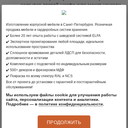
закрытие дверей шкафа купе может нанести
повреждение крепежным элементам.
Секции мебели, блокируемые по высоте и
Изготовление корпусной мебели в Санкт-Петербурге. Розничная
ширине в изделия, должны соединяться
продажа мебели и гардеробных систем хранения.
между собой соединительными стяжками В
✔️ Более 20 лет опыта работы с шведской системой ELFA
случаях блокирования секций (изделий)
✔️ Экспертное проектирование любой площади, идеальное
использование пространства
мебели в порядке, отличном от правил, или
✔️ Сплошное кромкование деталей ЛДСП для безопасности,
встраивании в наборы мебели других
долговечности и эстетики
изделий самим покупателем,
✔️ Комплектация с подсветкой по индивидуальным размерам
ответственность за сохранность мебели и
✔️ 500+ декоров и фрезеровок МДФ
безопасность берет на себя покупатель.
✔️ Покраска по всему спектру RAL и NCS
Все от проекта до установки с гарантией и постгарантийным
Крепежная фурнитура для навесных
обслуживанием!
настенных изделий рассчитана на
Мы используем файлы cookie для улучшения работы
стандартные стены из бетона. Для других
сайта, персонализации контента и аналитики.
Подробнее — в
политике конфиденциальности
.
материалов стен покупатель должен
использовать специальный крепеж. За
свойства материалов стен предприятие не
ПРОДОЛЖИТЬ
несет ответственности. Не рекомендуется, в