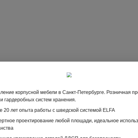
ление корпусной мебели в Санкт-Петербурге. Розничная п
и гардеробных систем хранения.
бенка
е 20 лет опыта работы с шведской системой ELFA
0х1750х600 (ВхШхГ)
пертное проектирование любой площади, идеальное исполь
атый + Белый премиум + Карамель Нюд
анства