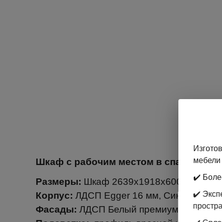
Изготов
мебели 
Шкаф с рабочим местом в спальню ре
✔️ Боле
Размеры:
Шкаф 2639х1918х600, Стол 78
✔️ Экс
Корпус:
ЛДСП Egger 16 мм, Синий дымч
простр
Фасады:
ЛДСП Белый премиум