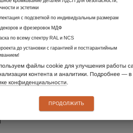
вет дневной
ошное кромкование деталей ЛДСП для безопасности,
чности и эстетики
лектация с подсветкой по индивидуальным размерам
)
 декоров и фрезеровок МДФ
аска по всему спектру RAL и NCS
ля вас
мебель по индивидуальным размерам
проекта до установки с гарантией и постгарантийным
иванием!
пользуем файлы cookie для улучшения работы са
нализации контента и аналитики. Подробнее — в
ике конфиденциальности
.
ЫЙ 3D ПРОЕКТ
ПРОДОЛЖИТЬ
Ы