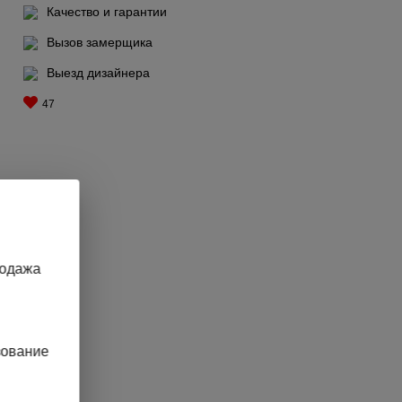
Качество и гарантии
Вызов замерщика
Выезд дизайнера
47
родажа
зование