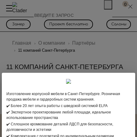
0
Замер
Проект бесплатно
Салоны
Главная
О компании
Партнёры
11 компаний Санкт-Петербурга
11 КОМПАНИЙ САНКТ-ПЕТЕРБУРГА
Изготовление корпусной мебели в Санкт-Петербурге. Розничная
продажа мебели и гардеробных систем хранения.
✔️ Более 20 лет опыта работы с шведской системой ELFA
✔️ Экспертное проектирование любой площади, идеальное
использование пространства
✔️ Сплошное кромкование деталей ЛДСП для безопасности,
СВЯЖИТЕСЬ С НАМИ
долговечности и эстетики
✔️ Комплектация с подсветкой по индивидуальным размерам