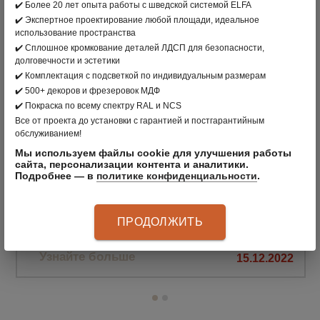
✔️ Более 20 лет опыта работы с шведской системой ELFA
✔️ Экспертное проектирование любой площади, идеальное
использование пространства
✔️ Сплошное кромкование деталей ЛДСП для безопасности,
ПОХОЖИЕ НОВОСТИ
долговечности и эстетики
✔️ Комплектация с подсветкой по индивидуальным размерам
✔️ 500+ декоров и фрезеровок МДФ
✔️ Покраска по всему спектру RAL и NCS
Все от проекта до установки с гарантией и постгарантийным
обслуживанием!
Мы используем файлы cookie для улучшения работы
сайта, персонализации контента и аналитики.
ДЕД МОРОЗ ОДОБРЯЕТ: ВЫГОДНЫЕ
Подробнее — в
политике конфиденциальности
.
СКИДКИ ДО КОНЦА ГОДА
Мебель изготавливается на собственном
ПРОДОЛЖИТЬ
производстве CLÄDER в Санкт-Петербурге
Узнайте больше
15.12.2022