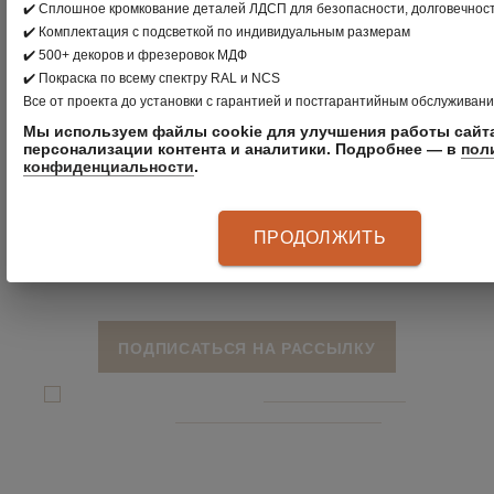
✔️ Сплошное кромкование деталей ЛДСП для безопасности, долговечност
✔️ Комплектация с подсветкой по индивидуальным размерам
ПОЛУЧАЙТЕ
✔️ 500+ декоров и фрезеровок МДФ
✔️ Покраска по всему спектру RAL и NCS
ИНТЕРЕСНЫЕ
Все от проекта до установки с гарантией и постгарантийным обслуживани
ПОДБОРКИ КАЖДУЮ
Мы используем файлы cookie для улучшения работы сайта
персонализации контента и аналитики. Подробнее — в
пол
конфиденциальности
.
НЕДЕЛЮ
ПРОДОЛЖИТЬ
Я даю согласие на обработку
персональных данныx
и соглашаюсь c
политикой конфиденциальности