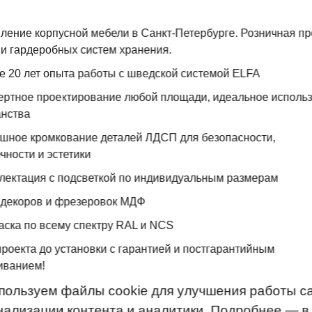
зводителей
ление корпусной мебели в Санкт-Петербурге. Розничная п
и гардеробных систем хранения.
е 20 лет опыта работы с шведской системой ELFA
пертное проектирование любой площади, идеальное исполь
анства
И
ошное кромкование деталей ЛДСП для безопасности,
чности и эстетики
лектация с подсветкой по индивидуальным размерам
 декоров и фрезеровок МДФ
аска по всему спектру RAL и NCS
проекта до установки с гарантией и постгарантийным
CLADER СОТРУДНИЧАЕТ С
иванием!
ВЕДУЩИМИ ДИЗАЙНЕРАМИ САНКТ-
пользуем файлы cookie для улучшения работы са
ПЕТЕРБУРГА
нализации контента и аналитики. Подробнее — в