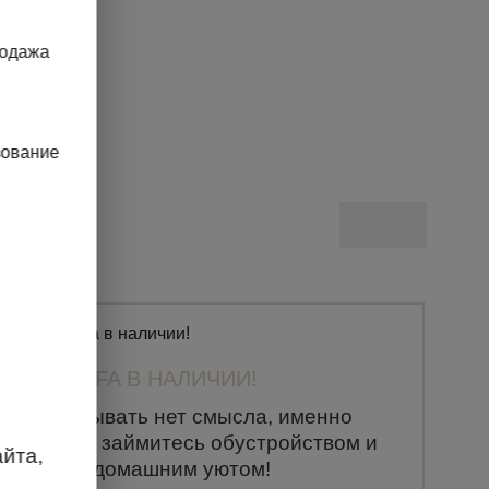
родажа
зование
ВСЯ ELFA В НАЛИЧИИ!
Откладывать нет смысла, именно
сегодня займитесь обустройством и
йта,
Вашим домашним уютом!