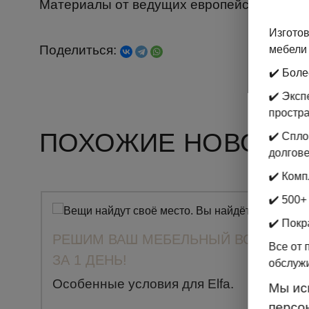
Материалы от ведущих европейских прои
Изготов
Поделиться:
мебели 
✔️ Боле
✔️ Экс
простр
ПОХОЖИЕ НОВОСТ
✔️ Спл
долгове
✔️ Комп
✔️ 500+
✔️ Покр
РЕШИМ ВАШ МЕБЕЛЬНЫЙ ВОПРОС
Все от 
ЗА 1 ДЕНЬ!
обслуж
Особенные условия для Elfа.
Мы ис
персо