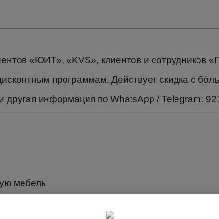
иентов «ЮИТ», «KVS», клиентов и сотрудников «
дисконтным программам. Действует скидка с бóл
 и другая информация по WhatsApp / Telegram: 92
сную мебель
й на выбор