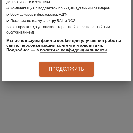
долговечности и эстетики
✔️ Комплектация с подсветкой по индивидуальным размерам
✔️ 500+ декоров и фрезеровок МДФ
✔️ Покраска по всему спектру RAL и NCS
СКИДКА 15% НА ШВЕДСКИЕ
Все от проекта до установки с гарантией и постгарантийным
ГАРДЕРОБНЫЕ ELFA!
обслуживанием!
Скидка 15% на шведские гардеробные Clader!
Мы используем файлы cookie для улучшения работы
сайта, персонализации контента и аналитики.
Подробнее — в
политике конфиденциальности
.
Узнайте больше
01.02.2021
ПРОДОЛЖИТЬ
ПОЛУЧАЙТЕ