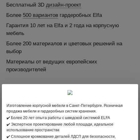
Бесплатный 3D
дизайн-проект
Более
500 вариантов
гардеробных Elfa
Гарантия 10 лет на Elfa и 2 года на корпусную
мебель
Более 200 материалов и цветовых решений на
выбор
Материалы от ведущих европейских
производителей
Поделиться:
Изготовление корпусной мебели в Санкт-Петербурге. Розничная
продажа мебели и гардеробных систем хранения.
✔️ Более 20 лет опыта работы с шведской системой ELFA
✔️ Экспертное проектирование любой площади, идеальное
ПОХОЖИЕ НОВОСТИ
использование пространства
✔️ Сплошное кромкование деталей ЛДСП для безопасности,