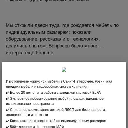
Мы открыли двери туда, где рождается мебель по
индивидуальным размерам: показали
оборудование, рассказали о технологиях,
делились опытом. Вопросов было много —
интерес ещё больше.
Финал тура — в нашем салоне в
КУБАТУРЕ
. Там
участники смогли «потрогать» дизайн —
посмотреть образцы гардеробных, фасадов,
Изготовление корпусной мебели в Санкт-Петербурге. Розничная
дверей и оценить функциональные решения.
продажа мебели и гардеробных систем хранения.
✔️ Более 20 лет опыта работы с шведской системой ELFA
✔️ Экспертное проектирование любой площади, идеальное
использование пространства
✔️ Сплошное кромкование деталей ЛДСП для безопасности,
Фото и видео смотрите
в наших социальных
долговечности и эстетики
сетях.
✔️ Комплектация с подсветкой по индивидуальным размерам
✔️ 500+ декоров и фрезеровок МДФ