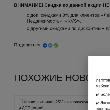
ВНИМАНИЕ! Скидка по данной акции НЕ
с доп. скидками 3% для клиентов «Л
Недвижимость», «KVS».
с другими скидками по дисконтным п
Поделиться:
ПОХОЖИЕ НОВОСТ
Изготов
мебели 
✔️ Боле
✔️ Экс
простр