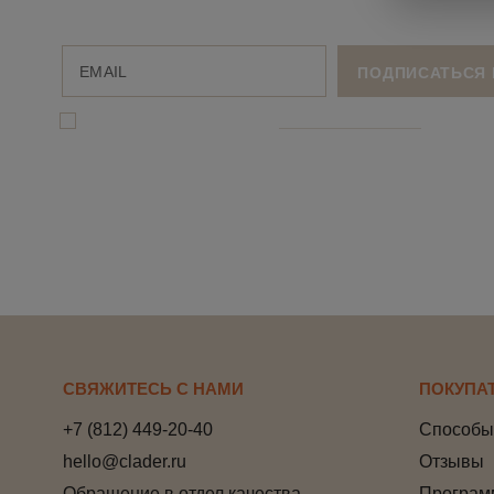
Я даю согласие на обработку
персональных данныx
и соглаша
СВЯЖИТЕСЬ С НАМИ
ПОКУПА
+7 (812) 449-20-40
Способы
hello@clader.ru
Отзывы
Обращение в отдел качества
Програм