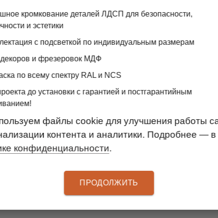
ошное кромкование деталей ЛДСП для безопасности,
ЧЁРНАЯ ПЯТНИЦА! -40% НА ДВЕРИ-
чности и эстетики
КУПЕ ИДЕАЛ/ФУРНИКОМ!
лектация с подсветкой по индивидуальным размерам
Акция распространяется на
распашные и раздвижные двери-купе
 декоров и фрезеровок МДФ
в системе Идеал/Фурником
аска по всему спектру RAL и NCS
проекта до установки с гарантией и постгарантийным
Узнайте больше
25.11.2022
иванием!
пользуем файлы cookie для улучшения работы са
нализации контента и аналитики. Подробнее — в
ике конфиденциальности
.
ПРОДОЛЖИТЬ
ЕСНЫЕ
 НЕДЕЛЮ