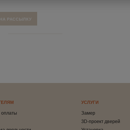
юсь c
политикой конфиденциальности
ТЕЛЯМ
УСЛУГИ
 оплаты
Замер
3D-проект дверей
ма лояльности
Установка