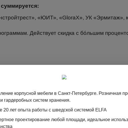
 суммируется:
енстройтрест», «ЮИТ», «GloraX», УК «Эрмитаж», 
рограммам. Действует скидка с бóльшим процент
И
ление корпусной мебели в Санкт-Петербурге. Розничная п
и гардеробных систем хранения.
е 20 лет опыта работы с шведской системой ELFA
пертное проектирование любой площади, идеальное исполь
анства