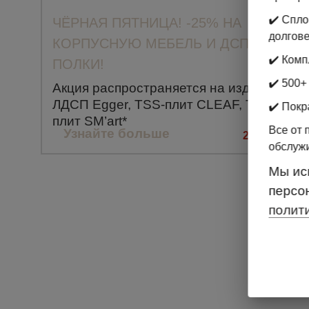
✔️ Спл
ЧЁРНАЯ ПЯТНИЦА! -25% НА
долгове
КОРПУСНУЮ МЕБЕЛЬ И ДСП-
✔️ Комп
ПОЛКИ!
✔️ 500+
Акция распространяется на изделия из
ЛДСП Egger, TSS-плит CLEAF, TSS-
✔️ Покр
плит SM’art*
Все от 
Узнайте больше
25.11.2022
обслуж
Мы ис
персо
полит
ПОЛУЧАЙТЕ ИНТЕР
ПОДБОРКИ КАЖДУЮ