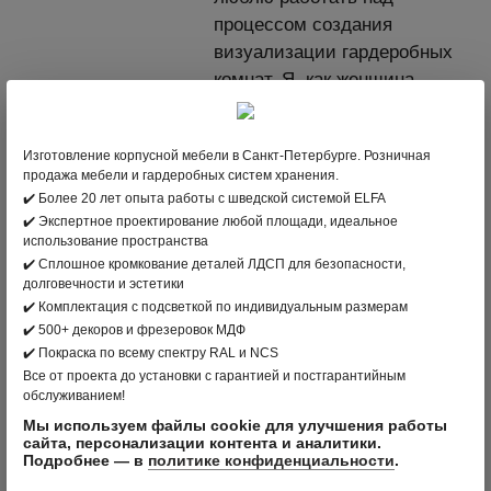
процессом создания
визуализации гардеробных
комнат. Я, как женщина,
понимаю, насколько это
важное место для
Изготовление корпусной мебели в Санкт-Петербурге. Розничная
представительниц
продажа мебели и гардеробных систем хранения.
прекрасного пола. Слышу
✔️ Более 20 лет опыта работы с шведской системой ELFA
каждого своего клиента,
✔️ Экспертное проектирование любой площади, идеальное
поэтому подбираю
использование пространства
✔️ Сплошное кромкование деталей ЛДСП для безопасности,
материалы, наполнение под
долговечности и эстетики
любой бюджет. Радуюсь,
✔️ Комплектация с подсветкой по индивидуальным размерам
когда клиент возвращается
✔️ 500+ декоров и фрезеровок МДФ
ко мне за повторной
✔️ Покраска по всему спектру RAL и NCS
Все от проекта до установки с гарантией и постгарантийным
покупкой. К счастью, таких
обслуживанием!
моментов в жизни много.
Мы используем файлы cookie для улучшения работы
Салон, в котором работаю -
сайта, персонализации контента и аналитики.
Подробнее — в
политике конфиденциальности
.
"Интерио".