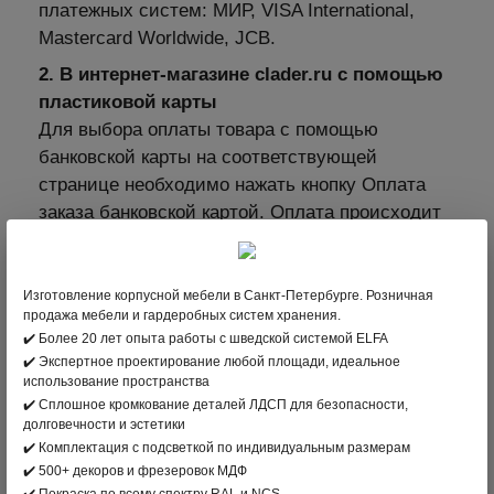
платежных систем: МИР, VISA International,
Mastercard Worldwide, JCB.
2. В интернет-магазине clader.ru с помощью
пластиковой карты
Для выбора оплаты товара с помощью
банковской карты на соответствующей
странице необходимо нажать кнопку Оплата
заказа банковской картой. Оплата происходит
через ПАО СБЕРБАНК с использованием
банковских карт следующих платёжных
систем: МИР, VISA International, Mastercard
Изготовление корпусной мебели в Санкт-Петербурге. Розничная
продажа мебели и гардеробных систем хранения.
Worldwide, JCB
✔️ Более 20 лет опыта работы с шведской системой ELFA
3. Оплата по безналичному расчету –
✔️ Экспертное проектирование любой площади, идеальное
использование пространства
подходит для Юридических лиц
✔️ Сплошное кромкование деталей ЛДСП для безопасности,
долговечности и эстетики
✔️ Комплектация с подсветкой по индивидуальным размерам
✔️ 500+ декоров и фрезеровок МДФ