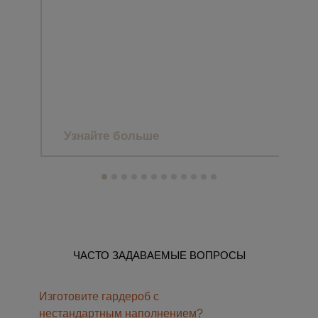
ПРО
CLA
ЗАГ
МА
Узнайте больше
Уз
ЧАСТО ЗАДАВАЕМЫЕ ВОПРОСЫ
Изготовите гардероб с
нестандартным наполнением?