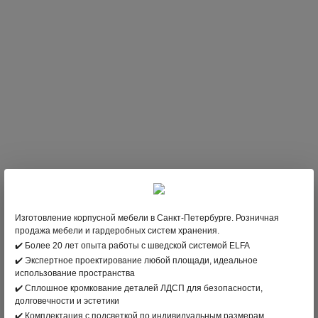
Шкаф-купе в мансарде
Изготовление корпусной мебели в Санкт-Петербурге. Розничная
Цена: 131 361 руб.
ЗАКАЗАТЬ
продажа мебели и гардеробных систем хранения.
✔️ Более 20 лет опыта работы с шведской системой ELFA
✔️ Экспертное проектирование любой площади, идеальное
использование пространства
✔️ Сплошное кромкование деталей ЛДСП для безопасности,
долговечности и эстетики
✔️ Комплектация с подсветкой по индивидуальным размерам