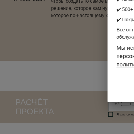
чтобы создать то самое мебельное
решение, которое вам нужно и
✔️ 500+
которое по-настоящему хочется
✔️ Покр
Все от 
обслуж
Мы ис
персо
полит
РАСЧЁТ
ПРОЕКТА
Я даю согл