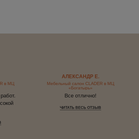
АЛЕКСАНДР Е.
R в МЦ
Мебельный салон CLADER в МЦ
«Богатырь»
работ.
Все отлично!
сокой
ЧИТАТЬ ВЕСЬ ОТЗЫВ
В