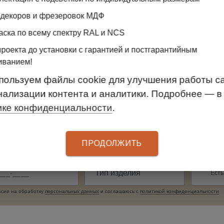
дизайнерами-консультантами, уютной
 декоров и фрезеровок МДФ
атмосферой и идеями для организации
порядка и хранения
аска по всему спектру RAL и NCS
проекта до установки с гарантией и постгарантийным
иванием!
пользуем файлы cookie для улучшения работы са
нализации контента и аналитики. Подробнее — в
ике конфиденциальности
.
ПРОДОЛЖИТЬ
Есть
асие на обработку
персональных данныx
и соглашаюсь c
политикой конфиденциальности