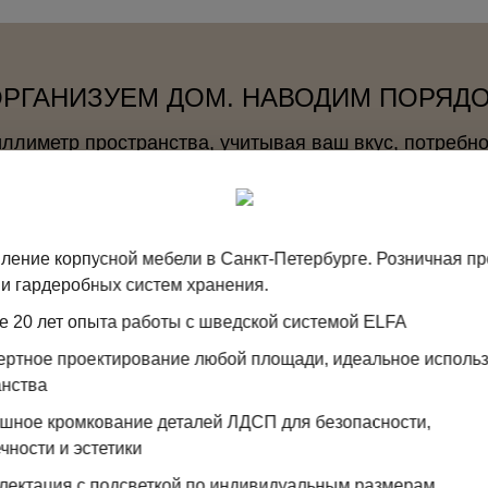
РГАНИЗУЕМ ДОМ. НАВОДИМ ПОРЯД
лиметр пространства, учитывая ваш вкус, потребно
БОЛЕЕ 20 ЛЕТ ОПЫТА НА
РЫНКЕ
ление корпусной мебели в Санкт-Петербурге. Розничная п
с отличной репутацией.
и гардеробных систем хранения.
Более 150 000 реализованных
проектов и счастливых людей.
е 20 лет опыта работы с шведской системой ELFA
2765 клиентов оценили нашу
пертное проектирование любой площади, идеальное исполь
работу на 9,1/10
анства
ошное кромкование деталей ЛДСП для безопасности,
9 САЛОНОВ
чности и эстетики
с внимательными и компетентными
лектация с подсветкой по индивидуальным размерам