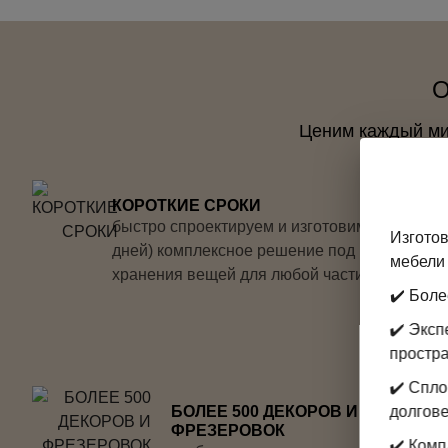
О
Ценим каждый мил
КОРОТКИЕ СРОКИ
быстро спроектируем и изготовим (от 3-х
Изготов
дней) комплексное решение под ключ для
мебели 
хранения вещей для любой части дома
✔️ Боле
✔️ Экс
простр
✔️ Спл
БОЛЕЕ 500 ДЕКОРОВ И
долгове
ФРЕЗЕРОВОК
✔️ Комп