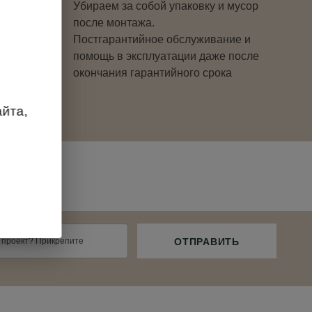
Убираем за собой упаковку и мусор
после монтажа.
Постгарантийное обслуживание и
помощь в эксплуатации даже после
окончания гарантийного срока
йта,
 проект? Прикрепите
ОТПРАВИТЬ