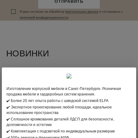
ОТПРАВИТЬ
Я даю согласие на обработку
персональных данныx
и соглашаюсь c
политикой конфиденциальности
НОВИНКИ
Изготовление корпусной мебели в Санкт-Петербурге. Розничная
продажа мебели и гардеробных систем хранения.
✔️ Более 20 лет опыта работы с шведской системой ELFA
✔️ Экспертное проектирование любой площади, идеальное
использование пространства
✔️ Сплошное кромкование деталей ЛДСП для безопасности,
долговечности и эстетики
✔️ Комплектация с подсветкой по индивидуальным размерам
✔️ 500+ декоров и фрезеровок МДФ