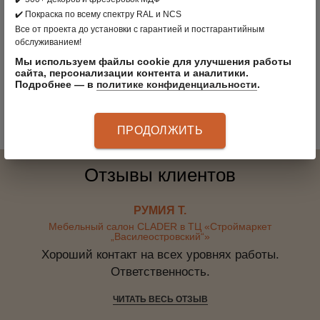
✔️ Покраска по всему спектру RAL и NCS
Все от проекта до установки с гарантией и постгарантийным
Вместительный гардеробный шкаф с антресолью
Зе
обслуживанием!
Мы используем файлы cookie для улучшения работы
сайта, персонализации контента и аналитики.
Подробнее — в
политике конфиденциальности
.
ПРОДОЛЖИТЬ
Отзывы клиентов
РУМИЯ Т.
Мебельный салон CLADER в ТЦ «Строймаркет
„Василеостровский“»
Хороший контакт на всех уровнях работы.
Ответственность.
ЧИТАТЬ ВЕСЬ ОТЗЫВ