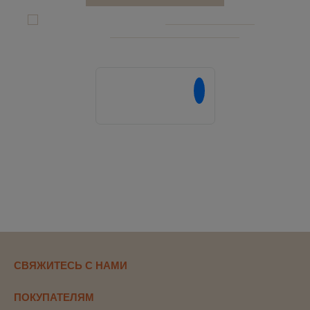
Я даю согласие на обработку
персональных данныx
и соглашаюсь c
политикой конфиденциальности
Напишите нам в
СВЯЖИТЕСЬ С НАМИ
ПОКУПАТЕЛЯМ