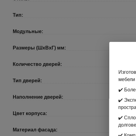
Тип:
Модульные:
Размеры (ШхВхГ) мм:
Количество дверей:
Изготов
мебели 
Тип дверей:
✔️ Боле
Наполнение дверей:
✔️ Экс
простр
Цвет корпуса:
✔️ Спл
долгове
Материал фасада:
✔️ Комп