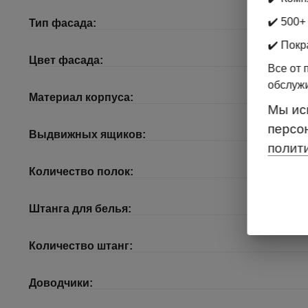
✔️ 500+
Тип фасада:
✔️ Покр
Цвет фасада:
Все от 
обслуж
Материал корпуса:
Мы ис
персо
Выдвижных ящиков:
полит
Количество полок:
Штанга для белья:
Количество штанг:
Доводчики: