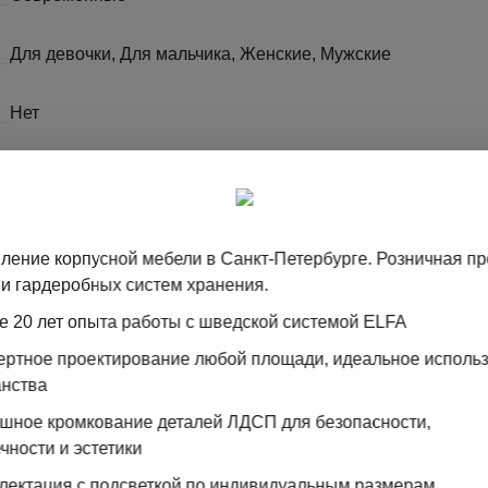
Для девочки, Для мальчика, Женские, Мужские
Нет
2800x2400x630
4
ление корпусной мебели в Санкт-Петербурге. Розничная п
и гардеробных систем хранения.
купе
е 20 лет опыта работы с шведской системой ELFA
Миндаль бежевый, silver bronze
пертное проектирование любой площади, идеальное исполь
анства
Дуб Кендал натуральный
ошное кромкование деталей ЛДСП для безопасности,
чности и эстетики
MATELAC, ЛДСП
лектация с подсветкой по индивидуальным размерам