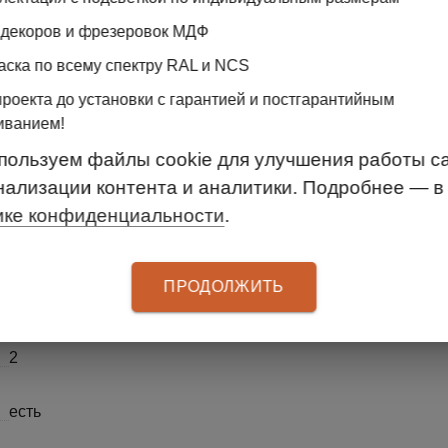
 декоров и фрезеровок МДФ
Купе
аска по всему спектру RAL и NCS
Миндаль бежевый, silver bronze
проекта до установки с гарантией и постгарантийным
иванием!
ЛДСП
пользуем файлы cookie для улучшения работы са
нализации контента и аналитики. Подробнее — в
4
ике конфиденциальности
.
12
ПРОДОЛЖИТЬ
Да
2
есть