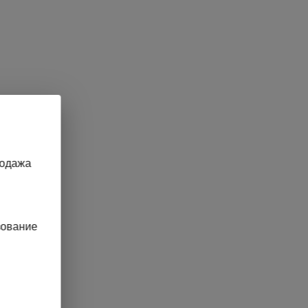
родажа
зование