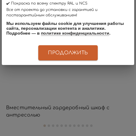
✔️ Покраска по всему спектру RAL и NCS
НОВИНКИ
Все от проекта до установки с гарантией и
постгарантийным обслуживанием!
Мы используем файлы cookie для улучшения работы
сайта, персонализации контента и аналитики.
Подробнее — в
политике конфиденциальности
.
ПРОДОЛЖИТЬ
Вместительный гардеробный шкаф с
З
антресолью