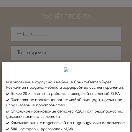
РАСЧЁТ ПРОЕКТА
Есть проект? Прикрепите
Изготовление корпусной мебели в Санкт-Петербурге.
Розничная продажа мебели и гардеробных систем хранения.
ОТПРАВИТЬ
✔️ Более 20 лет опыта работы с шведской системой ELFA
✔️ Экспертное проектирование любой площади, идеальное
Я даю согласие на обработку
персональных данныx
использование пространства
и соглашаюсь c
политикой конфиденциальности
✔️ Сплошное кромкование деталей ЛДСП для безопасности,
долговечности и эстетики
✔️ Комплектация с подсветкой по индивидуальным размерам
✔️ 500+ декоров и фрезеровок МДФ