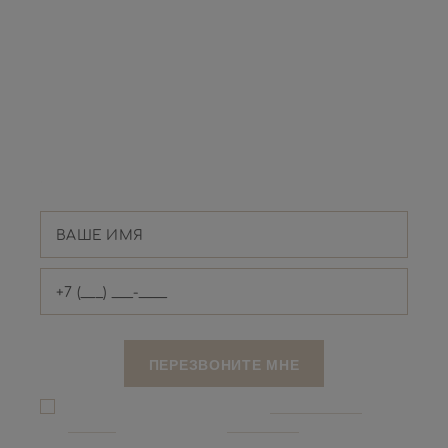
ПОЯВИЛИСЬ
ВОПРОСЫ?
Оставьте номер телефона и мы
свяжемся с Вами
Я даю согласие на обработку
персональных
данныx
и соглашаюсь c
политикой
конфиденциальности