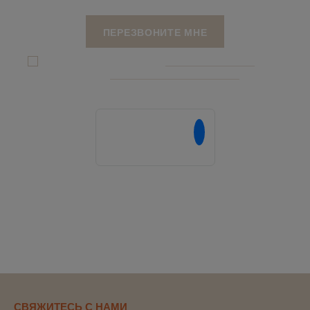
Я даю согласие на обработку
персональных данныx
и соглашаюсь c
политикой конфиденциальности
Напишите нам в
СВЯЖИТЕСЬ С НАМИ