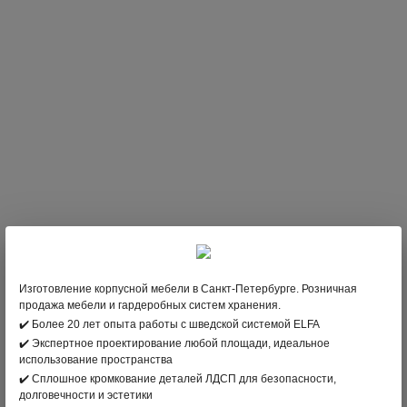
Изготовление корпусной мебели в Санкт-Петербурге. Розничная
продажа мебели и гардеробных систем хранения.
✔️ Более 20 лет опыта работы с шведской системой ELFA
✔️ Экспертное проектирование любой площади, идеальное
Двери-купе в прихожей
использование пространства
✔️ Сплошное кромкование деталей ЛДСП для безопасности,
долговечности и эстетики