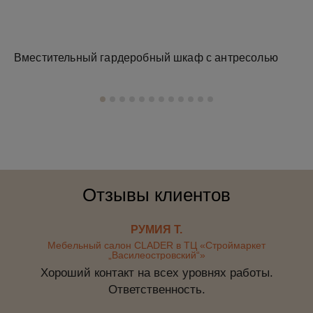
Вместительный гардеробный шкаф с антресолью
Зе
Отзывы клиентов
РУМИЯ Т.
Мебельный салон CLADER в ТЦ «Строймаркет
„Василеостровский“»
Хороший контакт на всех уровнях работы.
Ответственность.