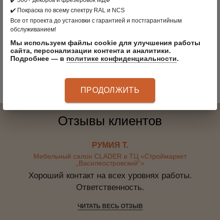
✔️ Покраска по всему спектру RAL и NCS
Все от проекта до установки с гарантией и постгарантийным
Вместительный гардеробный шкаф с антресолью
Зе
обслуживанием!
Мы используем файлы cookie для улучшения работы
сайта, персонализации контента и аналитики.
Подробнее — в
политике конфиденциальности
.
ПРОДОЛЖИТЬ
Отзывы клиентов
РУМИЯ Т.
Мебельный салон CLADER в ТЦ «Строймаркет
„Василеостровский“»
Хороший контакт на всех уровнях работы.
Ответственность.
ЧИТАТЬ ВЕСЬ ОТЗЫВ