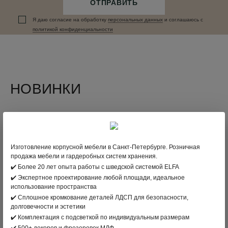
ОТПРАВИТЬ
Я даю согласие на обработку
персональных данныx
и соглашаюсь c
политикой конфиденциальности
НОВИНКИ
Изготовление корпусной мебели в Санкт-Петербурге. Розничная
продажа мебели и гардеробных систем хранения.
✔️ Более 20 лет опыта работы с шведской системой ELFA
✔️ Экспертное проектирование любой площади, идеальное
использование пространства
✔️ Сплошное кромкование деталей ЛДСП для безопасности,
долговечности и эстетики
✔️ Комплектация с подсветкой по индивидуальным размерам
✔️ 500+ декоров и фрезеровок МДФ