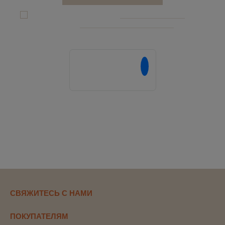
Я даю согласие на обработку
персональных данныx
и соглашаюсь c
политикой конфиденциальности
Напишите нам в
СВЯЖИТЕСЬ С НАМИ
ПОКУПАТЕЛЯМ