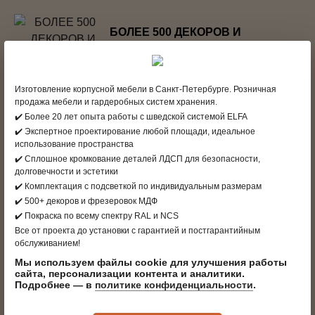
БОЛЕЕ 500 ДЕКОРОВ И
ФРЕЗЕРОВОК
чтобы создать то самое мебельное
решение, которое вам нужно и
Изготовление корпусной мебели в Санкт-Петербурге. Розничная
которое по-настоящему хочется
продажа мебели и гардеробных систем хранения.
✔️ Более 20 лет опыта работы с шведской системой ELFA
✔️ Экспертное проектирование любой площади, идеальное
9 САЛОНОВ
использование пространства
с внимательными и компетентными
✔️ Сплошное кромкование деталей ЛДСП для безопасности,
долговечности и эстетики
дизайнерами-консультантами, уютной
✔️ Комплектация с подсветкой по индивидуальным размерам
атмосферой и идеями для организации
✔️ 500+ декоров и фрезеровок МДФ
порядка и хранения
✔️ Покраска по всему спектру RAL и NCS
Все от проекта до установки с гарантией и постгарантийным
обслуживанием!
ПРОДВИНУТЫЙ СЕРВИС
Мы используем файлы cookie для улучшения работы
собственная служба доставки и
сайта, персонализации контента и аналитики.
Подробнее — в
политике конфиденциальности
.
монтажа.
Убираем за собой упаковку и мусор