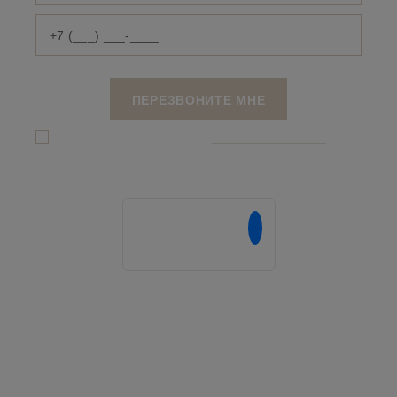
Я даю согласие на обработку
персональных данныx
и соглашаюсь c
политикой конфиденциальности
Напишите нам в