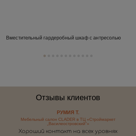
Вместительный гардеробный шкаф с антресолью
Зе
Отзывы клиентов
РУМИЯ Т.
Мебельный салон CLADER в ТЦ «Строймаркет
„Василеостровский“»
Хороший контакт на всех уровнях