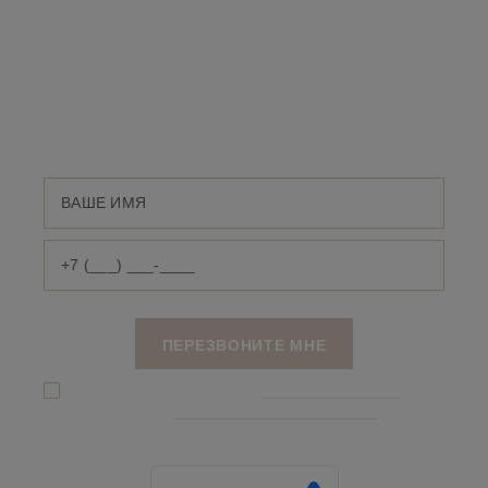
ПОЯВИЛИСЬ
ВОПРОСЫ?
Оставьте номер телефона и мы свяжемся с
Вами
Я даю согласие на обработку
персональных данныx
и соглашаюсь c
политикой конфиденциальности