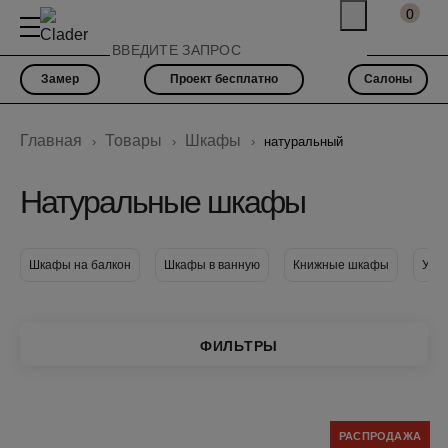
0
Замер
Проект бесплатно
Салоны
Главная
Товары
Шкафы
натуральный
Натуральные шкафы
Шкафы на балкон
Шкафы в ванную
Книжные шкафы
Узк
ФИЛЬТРЫ
РАСПРОДАЖА