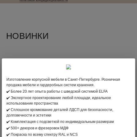
политикой конфиденциальности
НОВИНКИ
Изготовление корпусной мебели в Санкт-Петербурге. Розничная
продажа мебели и гардеробных систем хранения.
✔️ Более 20 лет опыта работы с шведской системой ELFA
✔️ Экспертное проектирование любой площади, идеальное
использование пространства
✔️ Сплошное кромкование деталей ЛДСП для безопасности,
долговечности и эстетики
✔️ Комплектация с подсветкой по индивидуальным размерам
✔️ 500+ декоров и фрезеровок МДФ
Вместительный гардеробный шкаф с антресолью
Зе
✔️ Покраска по всему спектру RAL и NCS