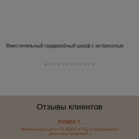
Вместительный гардеробный шкаф с антресолью
Зе
Отзывы клиентов
РУМИЯ Т.
Мебельный салон CLADER в ТЦ «Строймаркет
„Василеостровский“»