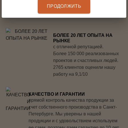
быстро спроектируем и изготовим (от 3-х
ПРОДОЛЖИТЬ
дней) комплексное решение под ключ для
хранения вещей для любой части дома
БОЛЕЕ 20 ЛЕТ ОПЫТА НА
РЫНКЕ
с отличной репутацией.
Более 150 000 реализованных
проектов и счастливых людей.
2765 клиентов оценили нашу
работу на 9,1/10
КАЧЕСТВО И ГАРАНТИИ
прямой контроль качества продукции за
счет собственного производства в Санкт-
Петербурге. Мы уверены в нашей
продукции и с удовольствием используем
ее сами, поэтому даем гарантию до 10 лет