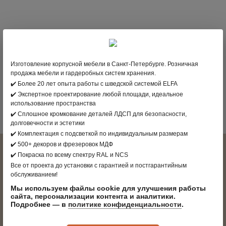
Изготовление корпусной мебели в Санкт-Петербурге. Розничная
продажа мебели и гардеробных систем хранения.
Мужская гардеробная комната для одежды и обуви
✔️ Более 20 лет опыта работы с шведской системой ELFA
✔️ Экспертное проектирование любой площади, идеальное
использование пространства
Цена:
✔️ Сплошное кромкование деталей ЛДСП для безопасности,
по запросу
ЗАКАЗАТЬ
долговечности и эстетики
✔️ Комплектация с подсветкой по индивидуальным размерам
✔️ 500+ декоров и фрезеровок МДФ
ОРГАНИЗУЕМ ДОМ. НАВОДИМ ПОРЯДОК
✔️ Покраска по всему спектру RAL и NCS
Все от проекта до установки с гарантией и постгарантийным
Ценим каждый миллиметр пространства, учитывая ваш вкус, потребности и
обслуживанием!
стиль жизни
Мы используем файлы cookie для улучшения работы
сайта, персонализации контента и аналитики.
Подробнее — в
политике конфиденциальности
.
КОРОТКИЕ СРОКИ