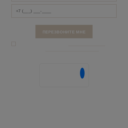
Я даю согласие на обработку
персональных данныx
и соглашаюсь c
политикой конфиденциальности
Напишите нам в