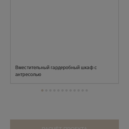
Вместительный гардеробный шкаф с
З
антресолью
РАСЧЁТ ПРОЕКТА