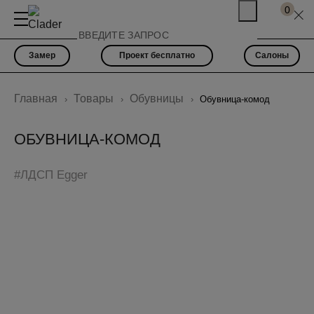
0
Замер
Проект бесплатно
Салоны
Главная
Товары
Обувницы
Обувница-комод
ОБУВНИЦА-КОМОД
#ЛДСП Egger