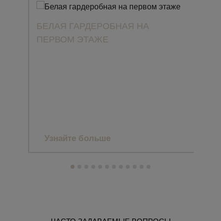
БЕЛАЯ ГАРДЕРОБНАЯ НА
ПЕРВОМ ЭТАЖЕ
ПРО
CLA
ЗАГ
МА
Узнайте больше
Уз