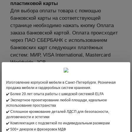
пластиковой карты
Для выбора оплаты товара с помощью
банковской карты на соответствующей
странице необходимо нажать кнопку Оплата
заказа банковской картой. Оплата происходит
через ПАО СБЕРБАНК с использованием
банковских карт следующих платёжных
систем: МИР, VISA International, Mastercard
Worldwide, JCB
3. Оплата по безналичному расчету –
подходит для Юридических лиц
Изготовление корпусной мебели в Санкт-Петербурге. Розничная
продажа мебели и гардеробных систем хранения.
✔️ Более 20 лет опыта работы с шведской системой ELFA
✔️ Экспертное проектирование любой площади, идеальное
использование пространства
4. Рассрочка
✔️ Сплошное кромкование деталей ЛДСП для безопасности,
долговечности и эстетики
Оплатить заказ можно с помощью банковских
✔️ Комплектация с подсветкой по индивидуальным размерам
карт платёжных систем Visa, MasterCard, МИР.
✔️ 500+ декоров и фрезеровок МДФ