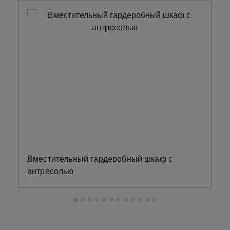
Вместительный гардеробный шкаф с
З
антресолью