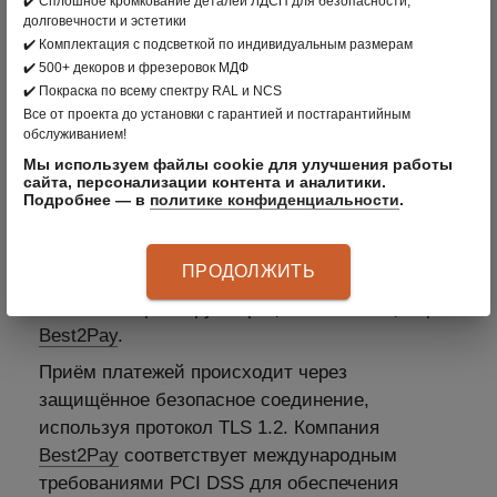
✔️ Сплошное кромкование деталей ЛДСП для безопасности,
Worldwide, JCB
долговечности и эстетики
3. Оплата по безналичному расчету –
✔️ Комплектация с подсветкой по индивидуальным размерам
✔️ 500+ декоров и фрезеровок МДФ
подходит для Юридических лиц
✔️ Покраска по всему спектру RAL и NCS
Все от проекта до установки с гарантией и постгарантийным
обслуживанием!
Мы используем файлы cookie для улучшения работы
сайта, персонализации контента и аналитики.
4. Рассрочка
Подробнее — в
политике конфиденциальности
.
Оплатить заказ можно с помощью банковских
карт платёжных систем Visa, MasterCard, МИР.
ПРОДОЛЖИТЬ
При оплате банковской картой безопасность
платежей гарантирует процессинговый центр
Best2Pay
.
Приём платежей происходит через
защищённое безопасное соединение,
используя протокол TLS 1.2. Компания
Best2Pay
соответствует международным
требованиями PCI DSS для обеспечения