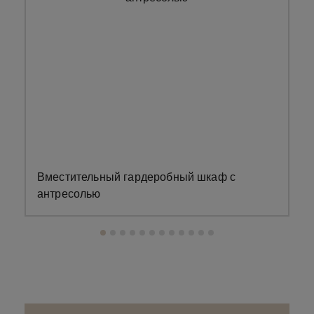
Вместительный гардеробный шкаф с
З
антресолью