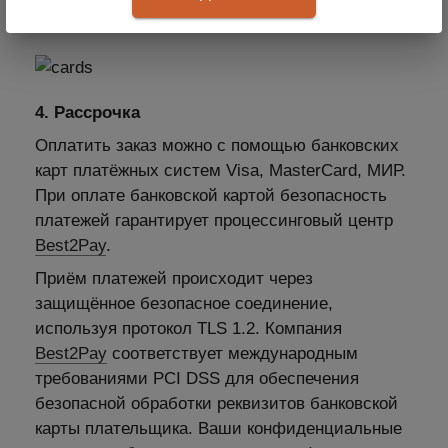
подходит для Юридических лиц
4. Рассрочка
Оплатить заказ можно с помощью банковских
карт платёжных систем Visa, MasterCard, МИР.
При оплате банковской картой безопасность
платежей гарантирует процессинговый центр
Best2Pay
.
Приём платежей происходит через
защищённое безопасное соединение,
используя протокол TLS 1.2. Компания
Best2Pay
соответствует международным
требованиями PCI DSS для обеспечения
безопасной обработки реквизитов банковской
карты плательщика. Ваши конфиденциальные