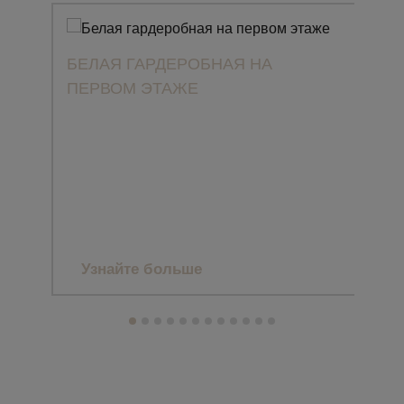
БЕЛАЯ ГАРДЕРОБНАЯ НА
ПЕРВОМ ЭТАЖЕ
ПРО
CLA
ЗАГ
МА
Узнайте больше
Уз