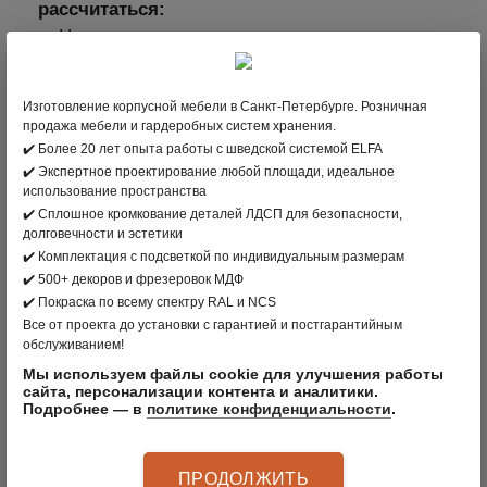
рассчитаться:
а.
Наличными средствами.
б.
Оплатить через терминал с помощью
пластиковой карты. Мы принимаем карты
Изготовление корпусной мебели в Санкт-Петербурге. Розничная
платежных систем: МИР, VISA International,
продажа мебели и гардеробных систем хранения.
✔️ Более 20 лет опыта работы с шведской системой ELFA
Mastercard Worldwide, JCB.
✔️ Экспертное проектирование любой площади, идеальное
2. В интернет-магазине clader.ru с помощью
использование пространства
✔️ Сплошное кромкование деталей ЛДСП для безопасности,
пластиковой карты
долговечности и эстетики
Для выбора оплаты товара с помощью
✔️ Комплектация с подсветкой по индивидуальным размерам
банковской карты на соответствующей
✔️ 500+ декоров и фрезеровок МДФ
странице необходимо нажать кнопку Оплата
✔️ Покраска по всему спектру RAL и NCS
заказа банковской картой. Оплата происходит
Все от проекта до установки с гарантией и постгарантийным
обслуживанием!
через ПАО СБЕРБАНК с использованием
Мы используем файлы cookie для улучшения работы
банковских карт следующих платёжных
сайта, персонализации контента и аналитики.
систем: МИР, VISA International, Mastercard
Подробнее — в
политике конфиденциальности
.
Worldwide, JCB
3. Оплата по безналичному расчету –
ПРОДОЛЖИТЬ