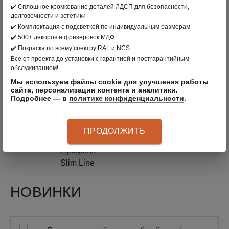
✔️ Сплошное кромкование деталей ЛДСП для безопасности,
долговечности и эстетики
✔️ Комплектация с подсветкой по индивидуальным размерам
✔️ 500+ декоров и фрезеровок МДФ
О товаре
✔️ Покраска по всему спектру RAL и NCS
Все от проекта до установки с гарантией и постгарантийным
обслуживанием!
Производитель
Россия
Ширина
1448
Мы используем файлы cookie для улучшения работы
сайта, персонализации контента и аналитики.
Подробнее — в
политике конфиденциальности
.
Материал
Тонированное
Высота
2400
стекло,
ЛДСП Egger
Глубина
452
ПРОДОЛЖИТЬ
Австрия,
Профиль
Slim Line
НОВИНКИ