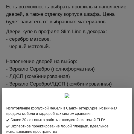
Есть возможность выбрать профиль и наполнение
дверей, а также отделку корпуса шкафа. Цена
будет зависеть от выбранных материалов.
Двери-купе в профиле Slim Line в декорах:
- серебро матовое,
- черный матовый.
Наполнение дверей на выбор:
- Зеркало Серебро (полноформатная)
- ЛДСП (комбинированная)
- Зеркало Серебро/ЛДСП (комбинированная)
- Зеркало Графит/ЛДСП (комбинированная)
Можно выбрать в шкаф различную комбинацию
Изготовление корпусной мебели в Санкт-Петербурге. Розничная
продажа мебели и гардеробных систем хранения.
дверей.
✔️ Более 20 лет опыта работы с шведской системой ELFA
✔️ Экспертное проектирование любой площади, идеальное
использование пространства
Подробнее о модели
по ссылке