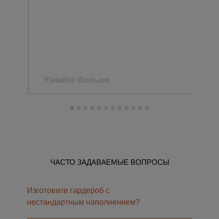
CLA
ЗАГ
МА
Узнайте больше
Уз
ЧАСТО ЗАДАВАЕМЫЕ ВОПРОСЫ
Изготовите гардероб с
нестандартным наполнением?