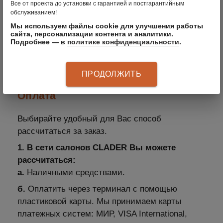
километраж за пределы
Все от проекта до установки с гарантией и постгарантийным
обслуживанием!
КАД 70 руб./км
Мы используем файлы cookie для улучшения работы
сайта, персонализации контента и аналитики.
Подробнее — в
политике конфиденциальности
.
Уточнить дату, время доставки Вы можете в
отделе логистики по телефону:
(812) 449-20-40
доб. 125
ПРОДОЛЖИТЬ
Оплата
Выбирайте удобный для Вас способ
рассчитаться за заказ.
1. В сети салонов CLADER Вы можете
рассчитаться:
а.
Наличными средствами.
б.
Оплатить через терминал с помощью
пластиковой карты. Мы принимаем карты
платежных систем: МИР, VISA International,