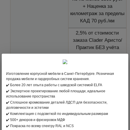
+ Наценка за
километраж за пределы
КАД 70 руб./км
2,5% от стоимости
заказа Clader Аристо/
Практик БЕЗ учёта
скидки, но не менее
В пригороды (за
3500 руб.
пределы КАД)
+ Наценка за
Изготовление корпусной мебели в Санкт-Петербурге. Розничная
километраж за пределы
продажа мебели и гардеробных систем хранения.
КАД 70 руб./км
✔️ Более 20 лет опыта работы с шведской системой ELFA
✔️ Экспертное проектирование любой площади, идеальное
2,5% от стоимости
использование пространства
заказа на корп.изделие/
✔️ Сплошное кромкование деталей ЛДСП для безопасности,
долговечности и эстетики
двери с учётом скидки,
✔️ Комплектация с подсветкой по индивидуальным размерам
но не менее 3500 руб.
✔️ 500+ декоров и фрезеровок МДФ
+ Наценка за
✔️ Покраска по всему спектру RAL и NCS