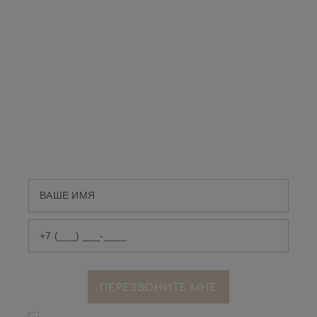
ПОЯВИЛИСЬ
ВОПРОСЫ?
Оставьте номер телефона и мы свяжемся с
Вами
Я даю согласие на обработку
персональных данныx