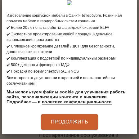
ФРЕЗЕРОВОК
чтобы создать то самое мебельное
Изготовление корпусной мебели в Санкт-Петербурге. Розничная
решение, которое вам нужно и
продажа мебели и гардеробных систем хранения.
которое по-настоящему хочется
✔️ Более 20 лет опыта работы с шведской системой ELFA
✔️ Экспертное проектирование любой площади, идеальное
использование пространства
✔️ Сплошное кромкование деталей ЛДСП для безопасности,
9 САЛОНОВ
долговечности и эстетики
с внимательными и компетентными
✔️ Комплектация с подсветкой по индивидуальным размерам
дизайнерами-консультантами, уютной
✔️ 500+ декоров и фрезеровок МДФ
атмосферой и идеями для организации
✔️ Покраска по всему спектру RAL и NCS
порядка и хранения
Все от проекта до установки с гарантией и постгарантийным
обслуживанием!
Мы используем файлы cookie для улучшения работы
сайта, персонализации контента и аналитики.
ПРОДВИНУТЫЙ СЕРВИС
Подробнее — в
политике конфиденциальности
.
собственная служба доставки и
монтажа.
Убираем за собой упаковку и мусор
ПРОДОЛЖИТЬ
после монтажа.
Постгарантийное обслуживание и