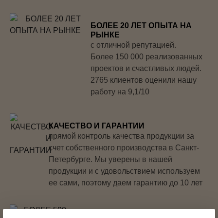
БОЛЕЕ 20 ЛЕТ ОПЫТА НА
РЫНКЕ
с отличной репутацией.
Более 150 000 реализованных
проектов и счастливых людей.
2765 клиентов оценили нашу
работу на 9,1/10
КАЧЕСТВО И ГАРАНТИИ
прямой контроль качества продукции за
счет собственного производства в Санкт-
Петербурге. Мы уверены в нашей
продукции и с удовольствием используем
ее сами, поэтому даем гарантию до 10 лет
БОЛЕЕ 500 ДЕКОРОВ И