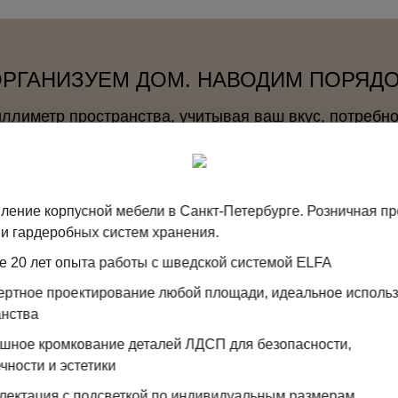
РГАНИЗУЕМ ДОМ. НАВОДИМ ПОРЯД
лиметр пространства, учитывая ваш вкус, потребно
БОЛЕЕ 20 ЛЕТ ОПЫТА НА
РЫНКЕ
ление корпусной мебели в Санкт-Петербурге. Розничная п
с отличной репутацией.
и гардеробных систем хранения.
Более 150 000 реализованных
проектов и счастливых людей.
е 20 лет опыта работы с шведской системой ELFA
2765 клиентов оценили нашу
пертное проектирование любой площади, идеальное исполь
работу на 9,1/10
анства
ошное кромкование деталей ЛДСП для безопасности,
чности и эстетики
9 САЛОНОВ
с внимательными и компетентными
лектация с подсветкой по индивидуальным размерам