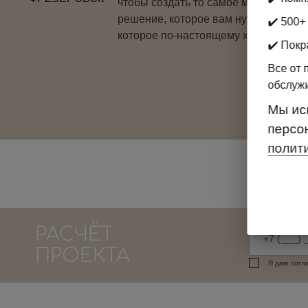
чтобы создать то самое мебельное
решение, которое вам нужно и
✔️ 500+
которое по-настоящему хочется
✔️ Покр
Все от 
обслуж
Мы ис
персо
полит
РАСЧЁТ
ПРОЕКТА
Я даю согл