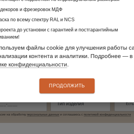
дизайнерами-консультантами, уютной
 декоров и фрезеровок МДФ
атмосферой и идеями для организации
порядка и хранения
аска по всему спектру RAL и NCS
проекта до установки с гарантией и постгарантийным
иванием!
пользуем файлы cookie для улучшения работы са
нализации контента и аналитики. Подробнее — в
ике конфиденциальности
.
ПРОДОЛЖИТЬ
Есть
асие на обработку
персональных данныx
и соглашаюсь c
политикой конфиденциальности