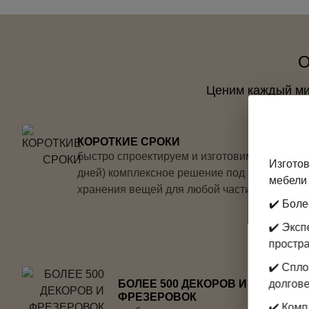
О
Ценим каждый мил
КОРОТКИЕ СРОКИ
быстро спроектируем и изготовим (от 3-х
Изготов
дней) комплексное решение под ключ для
мебели 
хранения вещей для любой части дома
✔️ Боле
✔️ Экс
простр
✔️ Спл
БОЛЕЕ 500 ДЕКОРОВ И
долгове
ФРЕЗЕРОВОК
✔️ Комп