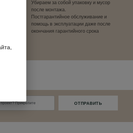
Убираем за собой упаковку и мусор
после монтажа.
Постгарантийное обслуживание и
помощь в эксплуатации даже после
окончания гарантийного срока
йта,
 проект? Прикрепите
ОТПРАВИТЬ