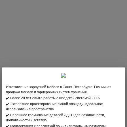
Гардеробная система Clader x Aristo для хранения
спортивного инвентаря на балконе
Изготовление корпусной мебели в Санкт-Петербурге. Розничная
продажа мебели и гардеробных систем хранения.
Цена:
по запросу
ЗАКАЗАТЬ
✔️ Более 20 лет опыта работы с шведской системой ELFA
✔️ Экспертное проектирование любой площади, идеальное
использование пространства
✔️ Сплошное кромкование деталей ЛДСП для безопасности,
долговечности и эстетики
✔️ Комплектация с подсветкой по индивидуальным размерам