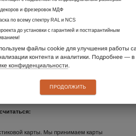
 километраж за пределы КАД 70 руб./км
 декоров и фрезеровок МДФ
аска по всему спектру RAL и NCS
заказа на корп.изделие/двери с учётом скидки,
проекта до установки с гарантией и постгарантийным
но не менее 3500 руб.
иванием!
 километраж за пределы КАД 70 руб./км
пользуем файлы cookie для улучшения работы са
нализации контента и аналитики. Подробнее — в
 отделе логистики по телефону:
(812) 449-20-40
ике конфиденциальности
.
ПРОДОЛЖИТЬ
ться за заказ.
считаться:
стиковой карты. Мы принимаем карты