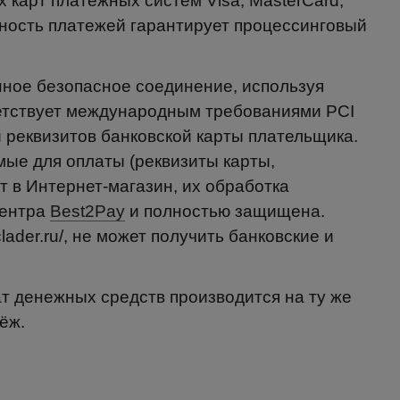
 карт платёжных систем Visa, MasterCard,
сность платежей гарантирует процессинговый
ное безопасное соединение, используя
тствует международным требованиями PCI
 реквизитов банковской карты плательщика.
е для оплаты (реквизиты карты,
т в Интернет-магазин, их обработка
центра
Best2Pay
и полностью защищена.
clader.ru/, не может получить банковские и
ат денежных средств производится на ту же
ёж.