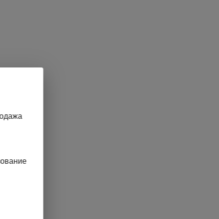
родажа
зование