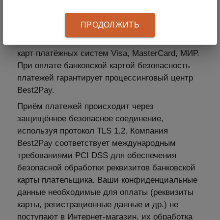
4. Рассрочка
ПРОДОЛЖИТЬ
Оплатить заказ можно с помощью банковских
карт платёжных систем Visa, MasterCard, МИР.
При оплате банковской картой безопасность
платежей гарантирует процессинговый центр
Best2Pay
.
Приём платежей происходит через
защищённое безопасное соединение,
используя протокол TLS 1.2. Компания
Best2Pay
соответствует международным
требованиями PCI DSS для обеспечения
безопасной обработки реквизитов банковской
карты плательщика. Ваши конфиденциальные
данные необходимые для оплаты (реквизиты
карты, регистрационные данные и др.) не
поступают в Интернет-магазин, их обработка