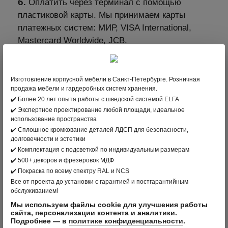
б.
Оплатить через терминал с помощью
пластиковой карты. Мы принимаем карты
платежных систем: МИР, VISA International,
Mastercard Worldwide, JCB.
2. В интернет-магазине clader.ru с помощью
пластиковой карты
Изготовление корпусной мебели в Санкт-Петербурге. Розничная
Для выбора оплаты товара с помощью
продажа мебели и гардеробных систем хранения.
банковской карты на соответствующей
✔️ Более 20 лет опыта работы с шведской системой ELFA
странице необходимо нажать кнопку Оплата
✔️ Экспертное проектирование любой площади, идеальное
использование пространства
заказа банковской картой. Оплата происходит
✔️ Сплошное кромкование деталей ЛДСП для безопасности,
через ПАО СБЕРБАНК с использованием
долговечности и эстетики
банковских карт следующих платёжных
✔️ Комплектация с подсветкой по индивидуальным размерам
систем: МИР, VISA International, Mastercard
✔️ 500+ декоров и фрезеровок МДФ
Worldwide, JCB
✔️ Покраска по всему спектру RAL и NCS
Все от проекта до установки с гарантией и постгарантийным
3. Оплата по безналичному расчету –
обслуживанием!
подходит для Юридических лиц
Мы используем файлы cookie для улучшения работы
сайта, персонализации контента и аналитики.
Подробнее — в
политике конфиденциальности
.