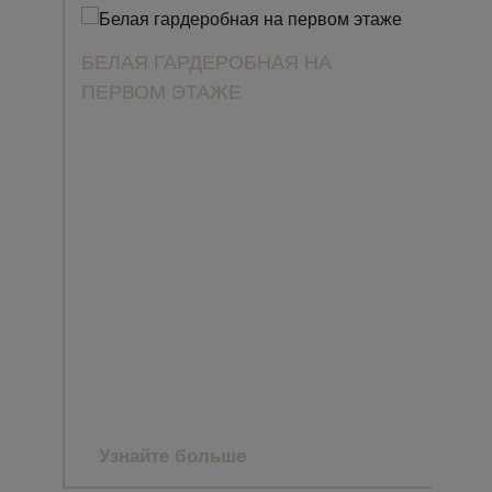
БЕЛАЯ ГАРДЕРОБНАЯ НА
ПЕРВОМ ЭТАЖЕ
ПРО
CLA
ЗАГ
МА
Узнайте больше
Уз