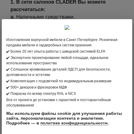
1. В сети салонов CLADER Вы можете
рассчитаться:
а.
Наличными средствами.
б.
Оплатить через терминал с помощью
пластиковой карты. Мы принимаем карты
Изготовление корпусной мебели в Санкт-Петербурге. Розничная
платежных систем: МИР, VISA International,
продажа мебели и гардеробных систем хранения.
Mastercard Worldwide, JCB.
✔️ Более 20 лет опыта работы с шведской системой ELFA
✔️ Экспертное проектирование любой площади, идеальное
2. В интернет-магазине clader.ru с помощью
использование пространства
пластиковой карты
✔️ Сплошное кромкование деталей ЛДСП для безопасности,
Для выбора оплаты товара с помощью
долговечности и эстетики
банковской карты на соответствующей
✔️ Комплектация с подсветкой по индивидуальным размерам
✔️ 500+ декоров и фрезеровок МДФ
странице необходимо нажать кнопку Оплата
✔️ Покраска по всему спектру RAL и NCS
заказа банковской картой. Оплата происходит
Все от проекта до установки с гарантией и постгарантийным
через ПАО СБЕРБАНК с использованием
обслуживанием!
банковских карт следующих платёжных
Мы используем файлы cookie для улучшения работы
сайта, персонализации контента и аналитики.
систем: МИР, VISA International, Mastercard
Подробнее — в
политике конфиденциальности
.
Worldwide, JCB