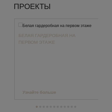
ПРОЕКТЫ
БЕЛАЯ ГАРДЕРОБНАЯ НА
ПЕРВОМ ЭТАЖЕ
ПРО
CLA
ЗАГ
МА
Узнайте больше
Уз