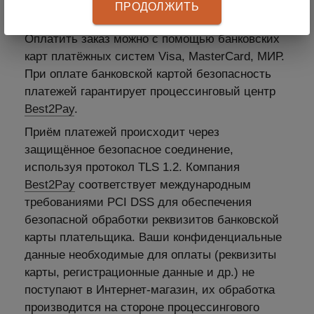
ПРОДОЛЖИТЬ
4. Рассрочка
Оплатить заказ можно с помощью банковских
карт платёжных систем Visa, MasterCard, МИР.
При оплате банковской картой безопасность
платежей гарантирует процессинговый центр
Best2Pay
.
Приём платежей происходит через
защищённое безопасное соединение,
используя протокол TLS 1.2. Компания
Best2Pay
соответствует международным
требованиями PCI DSS для обеспечения
безопасной обработки реквизитов банковской
карты плательщика. Ваши конфиденциальные
данные необходимые для оплаты (реквизиты
карты, регистрационные данные и др.) не
поступают в Интернет-магазин, их обработка
производится на стороне процессингового