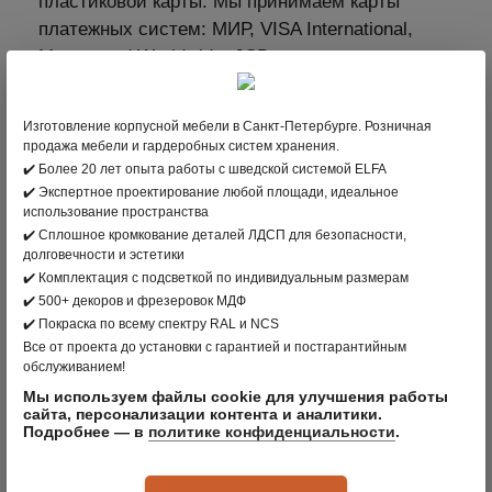
пластиковой карты. Мы принимаем карты
платежных систем: МИР, VISA International,
Mastercard Worldwide, JCB.
2. В интернет-магазине clader.ru с помощью
пластиковой карты
Изготовление корпусной мебели в Санкт-Петербурге. Розничная
Для выбора оплаты товара с помощью
продажа мебели и гардеробных систем хранения.
✔️ Более 20 лет опыта работы с шведской системой ELFA
банковской карты на соответствующей
✔️ Экспертное проектирование любой площади, идеальное
странице необходимо нажать кнопку Оплата
использование пространства
заказа банковской картой. Оплата происходит
✔️ Сплошное кромкование деталей ЛДСП для безопасности,
через ПАО СБЕРБАНК с использованием
долговечности и эстетики
✔️ Комплектация с подсветкой по индивидуальным размерам
банковских карт следующих платёжных
✔️ 500+ декоров и фрезеровок МДФ
систем: МИР, VISA International, Mastercard
✔️ Покраска по всему спектру RAL и NCS
Worldwide, JCB
Все от проекта до установки с гарантией и постгарантийным
обслуживанием!
3. Оплата по безналичному расчету –
Мы используем файлы cookie для улучшения работы
подходит для Юридических лиц
сайта, персонализации контента и аналитики.
Подробнее — в
политике конфиденциальности
.