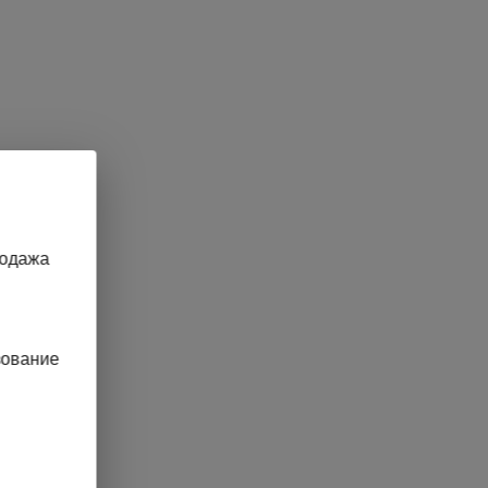
родажа
зование