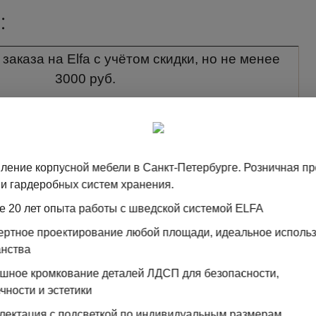
:
заказа на Elfa с учётом скидки, но не менее
3000 руб.
ти заказа Clader Аристо/Практик БЕЗ учёта
кидки, но не менее 3000 руб.
ление корпусной мебели в Санкт-Петербурге. Розничная п
и гардеробных систем хранения.
заказа на корп.изделие/двери с учётом скидки,
е 20 лет опыта работы с шведской системой ELFA
но не менее 3000 руб.
пертное проектирование любой площади, идеальное исполь
заказа на Elfa с учётом скидки, но не менее
анства
3500 руб.
ошное кромкование деталей ЛДСП для безопасности,
 километраж за пределы КАД 70 руб./км
чности и эстетики
лектация с подсветкой по индивидуальным размерам