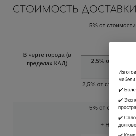
СТОИМОСТЬ ДОСТАВКИ
5% от стоимости 
В черте города (в
2,5% от стоимос
пределах КАД)
с
Изготов
мебели 
2,5% от стоимости 
✔️ Боле
✔️ Экс
5% от стоимости 
простр
✔️ Спл
+ Наценка за
долгове
✔️ Комп