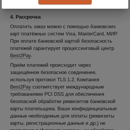
4. Рассрочка
Оплатить заказ можно с помощью банковских
карт платёжных систем Visa, MasterCard, МИР.
При оплате банковской картой безопасность
платежей гарантирует процессинговый центр
Best2Pay
.
Приём платежей происходит через
защищённое безопасное соединение,
используя протокол TLS 1.2. Компания
Best2Pay
соответствует международным
требованиями PCI DSS для обеспечения
безопасной обработки реквизитов банковской
карты плательщика. Ваши конфиденциальные
данные необходимые для оплаты (реквизиты
карты, регистрационные данные и др.) не