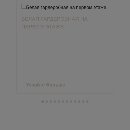
БЕЛАЯ ГАРДЕРОБНАЯ НА
ПЕРВОМ ЭТАЖЕ
ПРО
CLA
ЗАГ
МА
Узнайте больше
Уз