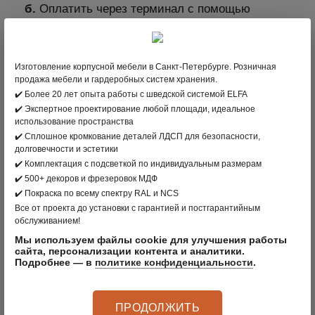
б.
Оплатить через терминал с помощью
пластиковой карты. Мы принимаем карты
платежных систем: МИР, VISA International,
Mastercard Worldwide, JCB.
Изготовление корпусной мебели в Санкт-Петербурге. Розничная
продажа мебели и гардеробных систем хранения.
2. В интернет-магазине clader.ru с помощью
✔️ Более 20 лет опыта работы с шведской системой ELFA
пластиковой карты
✔️ Экспертное проектирование любой площади, идеальное
Для выбора оплаты товара с помощью
использование пространства
банковской карты на соответствующей
✔️ Сплошное кромкование деталей ЛДСП для безопасности,
долговечности и эстетики
странице необходимо нажать кнопку Оплата
✔️ Комплектация с подсветкой по индивидуальным размерам
заказа банковской картой. Оплата происходит
✔️ 500+ декоров и фрезеровок МДФ
через ПАО СБЕРБАНК с использованием
✔️ Покраска по всему спектру RAL и NCS
банковских карт следующих платёжных
Все от проекта до установки с гарантией и постгарантийным
обслуживанием!
систем: МИР, VISA International, Mastercard
Мы используем файлы cookie для улучшения работы
Worldwide, JCB
сайта, персонализации контента и аналитики.
Подробнее — в
политике конфиденциальности
.
3. Оплата по безналичному расчету –
подходит для Юридических лиц
ПРОДОЛЖИТЬ