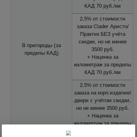
КАД 70 руб./км
2,5% от стоимости
заказа Clader Аристо/
Практик БЕЗ учёта
скидки, но не менее
В пригороды (за
3500 руб.
пределы КАД)
+ Наценка за
километраж за пределы
КАД 70 руб./км
2,5% от стоимости
заказа на корп.изделие/
двери с учётом скидки,
но не менее 3500 руб.
+ Наценка за
километраж за пределы
КАД 70 руб./км