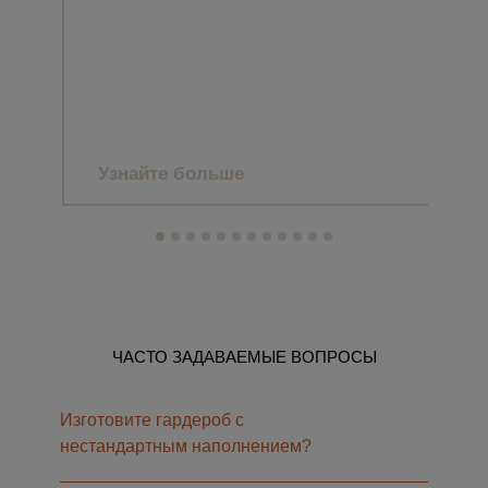
CLA
ЗАГ
МА
Узнайте больше
Уз
ЧАСТО ЗАДАВАЕМЫЕ ВОПРОСЫ
Изготовите гардероб с
нестандартным наполнением?