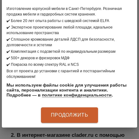
Изготовление корпусной мебели в Санкт-Петербурге. Розничная
Уточнить дату, время доставки Вы можете в
продажа мебели и гардеробных систем хранения.
отделе логистики по телефону:
(812) 449-20-40
✔️ Более 20 лет опыта работы с шведской системой ELFA
✔️ Экспертное проектирование любой площади, идеальное
доб. 125
использование пространства
✔️ Сплошное кромкование деталей ЛДСП для безопасности,
Оплата
долговечности и эстетики
✔️ Комплектация с подсветкой по индивидуальным размерам
Выбирайте удобный для Вас способ
✔️ 500+ декоров и фрезеровок МДФ
✔️ Покраска по всему спектру RAL и NCS
рассчитаться за заказ.
Все от проекта до установки с гарантией и постгарантийным
1. В сети салонов CLADER Вы можете
обслуживанием!
рассчитаться:
Мы используем файлы cookie для улучшения работы
сайта, персонализации контента и аналитики.
а.
Наличными средствами.
Подробнее — в
политике конфиденциальности
.
б.
Оплатить через терминал с помощью
пластиковой карты. Мы принимаем карты
ПРОДОЛЖИТЬ
платежных систем: МИР, VISA International,
Mastercard Worldwide, JCB.
2. В интернет-магазине clader.ru с помощью