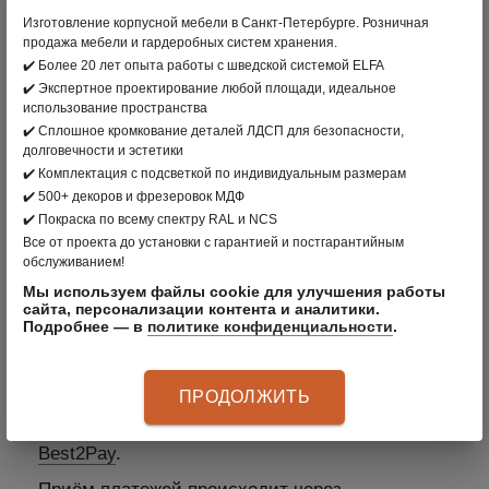
заказа банковской картой. Оплата происходит
Изготовление корпусной мебели в Санкт-Петербурге. Розничная
продажа мебели и гардеробных систем хранения.
через ПАО СБЕРБАНК с использованием
✔️ Более 20 лет опыта работы с шведской системой ELFA
банковских карт следующих платёжных
✔️ Экспертное проектирование любой площади, идеальное
систем: МИР, VISA International, Mastercard
использование пространства
Worldwide, JCB
✔️ Сплошное кромкование деталей ЛДСП для безопасности,
долговечности и эстетики
3. Оплата по безналичному расчету –
✔️ Комплектация с подсветкой по индивидуальным размерам
подходит для Юридических лиц
✔️ 500+ декоров и фрезеровок МДФ
✔️ Покраска по всему спектру RAL и NCS
Все от проекта до установки с гарантией и постгарантийным
обслуживанием!
Мы используем файлы cookie для улучшения работы
4. Рассрочка
сайта, персонализации контента и аналитики.
Подробнее — в
политике конфиденциальности
.
Оплатить заказ можно с помощью банковских
карт платёжных систем Visa, MasterCard, МИР.
ПРОДОЛЖИТЬ
При оплате банковской картой безопасность
платежей гарантирует процессинговый центр
Best2Pay
.