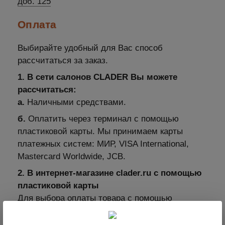
доб. 125
Оплата
Выбирайте удобный для Вас способ
рассчитаться за заказ.
1. В сети салонов CLADER Вы можете
рассчитаться:
а.
Наличными средствами.
б.
Оплатить через терминал с помощью
пластиковой карты. Мы принимаем карты
платежных систем: МИР, VISA International,
Mastercard Worldwide, JCB.
2. В интернет-магазине clader.ru с помощью
пластиковой карты
Для выбора оплаты товара с помощью
банковской карты на соответствующей
странице необходимо нажать кнопку Оплата