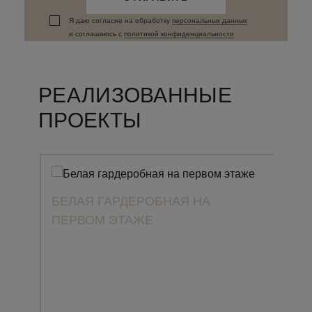
Я даю согласие на обработку
персональных данныx
и соглашаюсь c
политикой конфиденциальности
РЕАЛИЗОВАННЫЕ
ПРОЕКТЫ
БЕЛАЯ ГАРДЕРОБНАЯ НА
ПЕРВОМ ЭТАЖЕ
ПРО
CLA
ЗАГ
МА