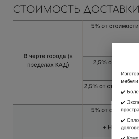
СТОИМОСТЬ ДОСТАВКИ
5% от стоимости 
В черте города (в
2,5% от стоимос
пределах КАД)
с
Изготов
мебели 
2,5% от стоимости 
✔️ Боле
✔️ Экс
5% от стоимости 
простр
✔️ Спл
+ Наценка за
долгове
✔️ Комп