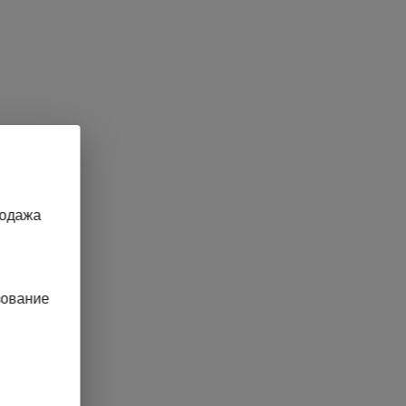
родажа
зование