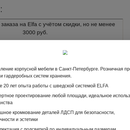
:
заказа на Elfa с учётом скидки, но не менее
3000 руб.
ти заказа Clader Аристо/Практик БЕЗ учёта
кидки, но не менее 3000 руб.
ление корпусной мебели в Санкт-Петербурге. Розничная п
и гардеробных систем хранения.
заказа на корп.изделие/двери с учётом скидки,
е 20 лет опыта работы с шведской системой ELFA
но не менее 3000 руб.
пертное проектирование любой площади, идеальное исполь
заказа на Elfa с учётом скидки, но не менее
анства
3500 руб.
ошное кромкование деталей ЛДСП для безопасности,
 километраж за пределы КАД 70 руб./км
чности и эстетики
лектация с подсветкой по индивидуальным размерам