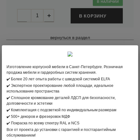
В НАЛИЧИИ
В КОРЗИНУ
вернуться в раздел
ПРОИЗВОДИТЕЛЬ:
ELFA
, ШВЕЦИЯ
ЦВЕТ: БЕЛЫЙ, ПЛАТИНА
Изготовление корпусной мебели в Санкт-Петербурге. Розничная
продажа мебели и гардеробных систем хранения.
МАТЕРИАЛ: СТАЛЬ
✔️ Более 20 лет опыта работы с шведской системой ELFA
✔️ Экспертное проектирование любой площади, идеальное
АРТИКУЛ
:
65
использование пространства
✔️ Сплошное кромкование деталей ЛДСП для безопасности,
Любые варианты хранения, возможность докупать
долговечности и эстетики
модули или переставлять их местами.
✔️ Комплектация с подсветкой по индивидуальным размерам
✔️ 500+ декоров и фрезеровок МДФ
✔️ Покраска по всему спектру RAL и NCS
ДИЗАЙНЕР
Все от проекта до установки с гарантией и постгарантийным
Лейсан
обслуживанием!