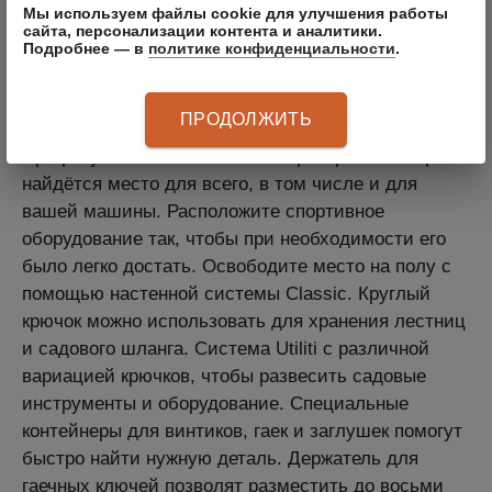
Абхаликова
Мы используем файлы cookie для улучшения работы
сайта, персонализации контента и аналитики.
Подробнее — в
политике конфиденциальности
.
ОПИСАНИЕ ПРОДУКТА
ПРОДОЛЖИТЬ
При разумной использовании пространства гаража
найдётся место для всего, в том числе и для
вашей машины. Расположите спортивное
оборудование так, чтобы при необходимости его
было легко достать. Освободите место на полу с
помощью настенной системы Classic. Круглый
крючок можно использовать для хранения лестниц
и садового шланга. Система Utiliti с различной
вариацией крючков, чтобы развесить садовые
инструменты и оборудование. Специальные
контейнеры для винтиков, гаек и заглушек помогут
быстро найти нужную деталь. Держатель для
гаечных ключей позволят разместить до восьми