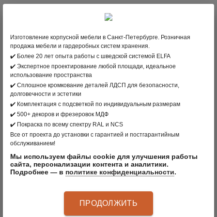
ПРОИЗВОДИТЕЛЬ:
ELFA
, ШВЕЦИЯ
ЦВЕТ: ПЛАТИНА
Изготовление корпусной мебели в Санкт-Петербурге. Розничная
МАТЕРИАЛ: СТАЛЬ
продажа мебели и гардеробных систем хранения.
✔️ Более 20 лет опыта работы с шведской системой ELFA
✔️ Экспертное проектирование любой площади, идеальное
ДИЗАЙНЕР
использование пространства
Юлия Амборская
✔️ Сплошное кромкование деталей ЛДСП для безопасности,
долговечности и эстетики
✔️ Комплектация с подсветкой по индивидуальным размерам
✔️ 500+ декоров и фрезеровок МДФ
ОПИСАНИЕ ПРОДУКТА
✔️ Покраска по всему спектру RAL и NCS
Все от проекта до установки с гарантией и постгарантийным
обслуживанием!
При разумной использовании пространства гаража
Мы используем файлы cookie для улучшения работы
найдётся место для всего, в том числе и для
сайта, персонализации контента и аналитики.
Подробнее — в
политике конфиденциальности
.
вашей машины. Расположите спортивное
оборудование так, чтобы при необходимости его
было легко достать. Освободите место на полу с
ПРОДОЛЖИТЬ
помощью настенной системы Classic. Круглый