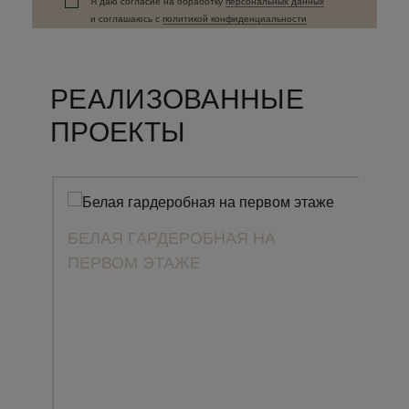
Я даю согласие на обработку
персональных данныx
и соглашаюсь c
политикой конфиденциальности
РЕАЛИЗОВАННЫЕ
ПРОЕКТЫ
БЕЛАЯ ГАРДЕРОБНАЯ НА
ПЕРВОМ ЭТАЖЕ
ПРО
CLA
ЗАГ
МА