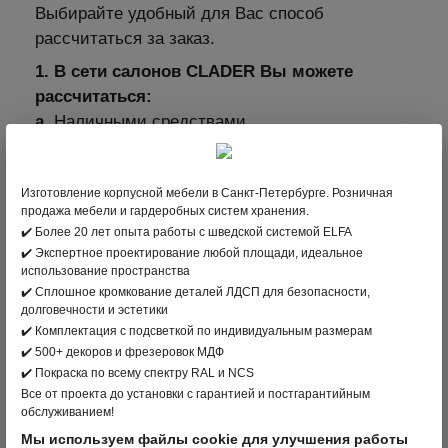
Выбирайте удобный для Вас способ
рассчитаться за заказ.
1. В сети салонов CLADER Вы можете
рассчитаться:
а.
Наличными средствами.
б.
Оплатить через терминал с помощью
пластиковой карты. Мы принимаем карты
Изготовление корпусной мебели в Санкт-Петербурге. Розничная
платежных систем: МИР, VISA International,
продажа мебели и гардеробных систем хранения.
Mastercard Worldwide, JCB.
✔️ Более 20 лет опыта работы с шведской системой ELFA
✔️ Экспертное проектирование любой площади, идеальное
2. В интернет-магазине clader.ru с помощью
использование пространства
пластиковой карты
✔️ Сплошное кромкование деталей ЛДСП для безопасности,
долговечности и эстетики
Для выбора оплаты товара с помощью
✔️ Комплектация с подсветкой по индивидуальным размерам
банковской карты на соответствующей
✔️ 500+ декоров и фрезеровок МДФ
странице необходимо нажать кнопку Оплата
✔️ Покраска по всему спектру RAL и NCS
заказа банковской картой. Оплата происходит
Все от проекта до установки с гарантией и постгарантийным
через ПАО СБЕРБАНК с использованием
обслуживанием!
банковских карт следующих платёжных
Мы используем файлы cookie для улучшения работы