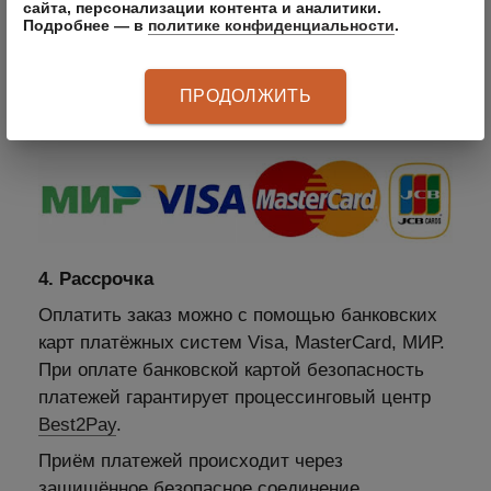
сайта, персонализации контента и аналитики.
систем: МИР, VISA International, Mastercard
Подробнее — в
политике конфиденциальности
.
Worldwide, JCB
3. Оплата по безналичному расчету –
ПРОДОЛЖИТЬ
подходит для Юридических лиц
4. Рассрочка
Оплатить заказ можно с помощью банковских
карт платёжных систем Visa, MasterCard, МИР.
При оплате банковской картой безопасность
платежей гарантирует процессинговый центр
Best2Pay
.
Приём платежей происходит через
защищённое безопасное соединение,