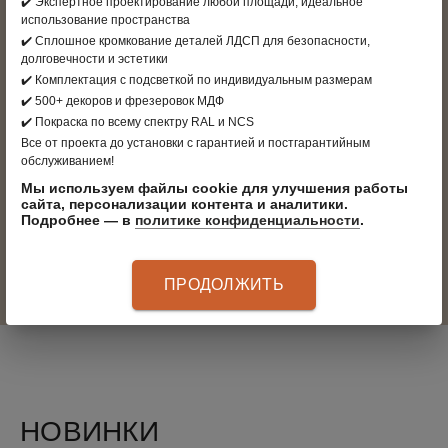
✔️ Экспертное проектирование любой площади, идеальное
РАСЧЁТ ПРОЕКТА
использование пространства
✔️ Сплошное кромкование деталей ЛДСП для безопасности,
долговечности и эстетики
✔️ Комплектация с подсветкой по индивидуальным размерам
✔️ 500+ декоров и фрезеровок МДФ
✔️ Покраска по всему спектру RAL и NCS
Все от проекта до установки с гарантией и постгарантийным
обслуживанием!
Мы используем файлы cookie для улучшения работы
Есть проект? Прикрепите
сайта, персонализации контента и аналитики.
Подробнее — в
политике конфиденциальности
.
ОТПРАВИТЬ
ПРОДОЛЖИТЬ
Я даю согласие на обработку
персональных данныx
и соглашаюсь c
политикой конфиденциальности
НОВИНКИ