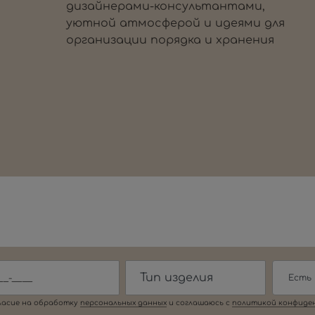
дизайнерами-консультантами,
уютной атмосферой и идеями для
организации порядка и хранения
Есть
ласие на обработку
персональных данныx
и соглашаюсь c
политикой конфиде