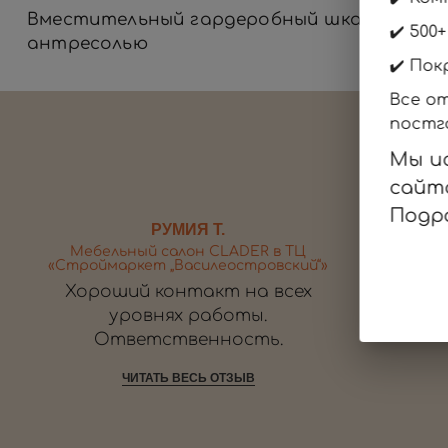
Вместительный гардеробный шкаф с
✔️ 500
антресолью
✔️ Пок
Все о
постг
Мы и
сайт
Подр
РУМИЯ Т.
Мебельный салон CLADER в ТЦ
Мебель
«Строймаркет „Василеостровский“»
Хороший контакт на всех
Все
уровнях работы.
Ответственность.
ЧИТАТЬ ВЕСЬ ОТЗЫВ