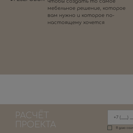
чтобы создать то самое
мебельное решение, которое
вам нужно и которое по-
настоящему хочется
РАСЧЁТ
ПРОЕКТА
Я даю сог