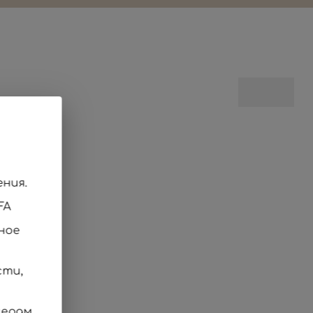
ния.
FA
ное
сти,
мерам