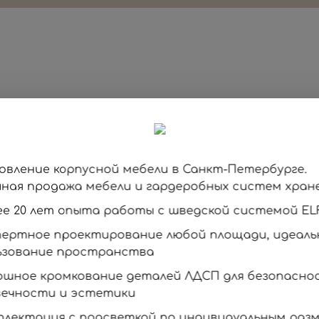
овление корпусной мебели в Санкт-Петербурге.
чная продажа мебели и гардеробных систем хране
лее 20 лет опыта работы с шведской системой EL
спертное проектирование любой площади, идеаль
ьзование пространства
лошное кромкование деталей ЛДСП для безопасно
вечности и эстетики
мплектация с подсветкой по индивидуальным раз