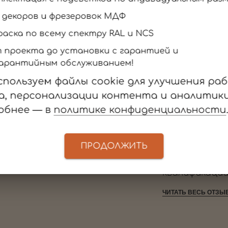
Зеркальные двери-купе
+ декоров и фрезеровок МДФ
раска по всему спектру RAL и NCS
т проекта до установки с гарантией и
Отзывы клиентов
арантийным обслуживанием!
спользуем файлы cookie для улучшения ра
а, персонализации контента и аналитики
обнее — в
политике конфиденциальности
АРТЕМ В.
ОЛЬГА М.
ный салон CLADER в МЦ
Мебельный салон CLAD
«Аквилон»
«Аквилон»
ПРОДОЛЖИТЬ
 отлично сделали.
Хорошая организаци
Сборщик - мастер 
ЧИТАТЬ ВЕСЬ ОТЗЫВ
квалификации
ЧИТАТЬ ВЕСЬ ОТЗЫ