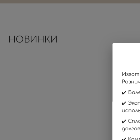
НОВИНКИ
Изгот
Розни
✔️ Бо
✔️ Эк
испол
✔️ Сп
долго
✔️ Ко