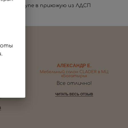
Двери-купе в прихожую из ЛДСП
боты
.
.
АЛЕКСАНДР Е.
ER в МЦ
Мебельный салон CLADER в МЦ
«Богатырь»
я работ.
Все отлично!
высокой
ЧИТАТЬ ВЕСЬ ОТЗЫВ
.
В