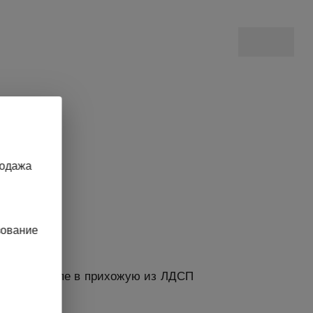
родажа
зование
Двери-купе в прихожую из ЛДСП