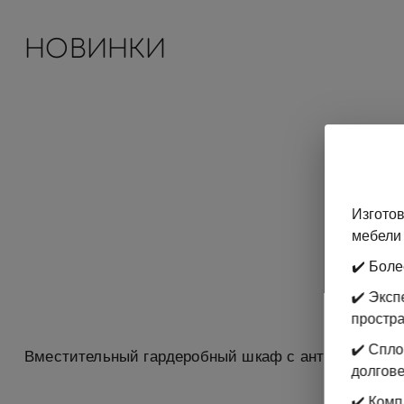
НОВИНКИ
Изготов
мебели 
✔️ Боле
✔️ Экс
простр
✔️ Спл
Вместительный гардеробный шкаф с антресолью
долгове
✔️ Комп