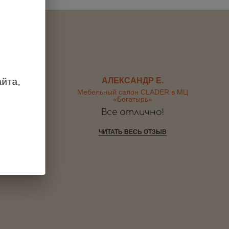
йта,
АЛЕКСАНДР Е.
R в МЦ
Мебельный салон CLADER в МЦ
«Богатырь»
я работ.
Все отлично!
высокой
ЧИТАТЬ ВЕСЬ ОТЗЫВ
.
В