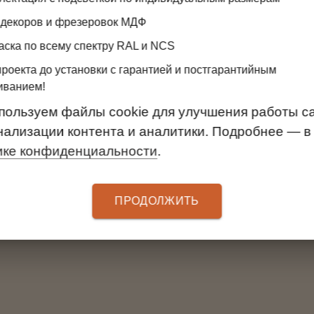
 декоров и фрезеровок МДФ
Отзывы клиентов
аска по всему спектру RAL и NCS
проекта до установки с гарантией и постгарантийным
иванием!
пользуем файлы cookie для улучшения работы са
АРТЕМ В.
ОЛЬГА М.
ьный салон CLADER в МЦ
Мебельный салон CLADE
нализации контента и аналитики. Подробнее — в
«Аквилон»
«Аквилон»
ике конфиденциальности
.
 отлично сделали.
Хорошая организаци
Сборщик - мастер 
ЧИТАТЬ ВЕСЬ ОТЗЫВ
квалификации
ПРОДОЛЖИТЬ
ЧИТАТЬ ВЕСЬ ОТЗЫ