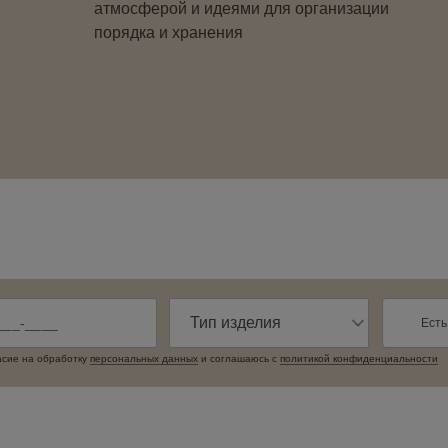
атмосферой и идеями для организации
порядка и хранения
Есть
асие на обработку
персональных данныx
и соглашаюсь c
политикой конфиденциальности