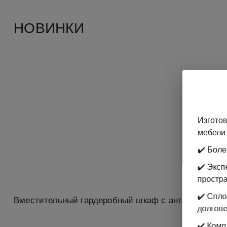
НОВИНКИ
Изготов
мебели 
✔️ Боле
✔️ Экс
простр
✔️ Спл
Вместительный гардеробный шкаф с антресолью
долгове
✔️ Комп