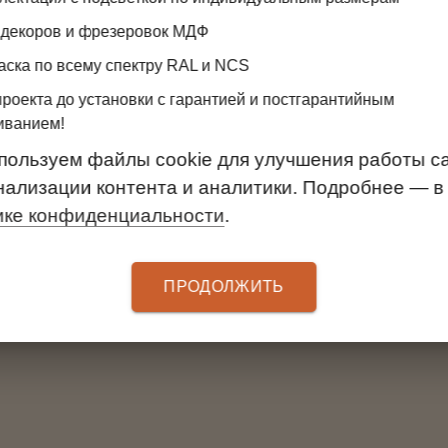
 декоров и фрезеровок МДФ
Отзывы клиентов
аска по всему спектру RAL и NCS
проекта до установки с гарантией и постгарантийным
иванием!
АРТЕМ В.
ОЛЬГА М.
пользуем файлы cookie для улучшения работы са
ьный салон CLADER в МЦ
Мебельный салон CLADE
нализации контента и аналитики. Подробнее — в
«Аквилон»
«Аквилон»
ике конфиденциальности
.
е отлично сделали.
Хорошая организация 
Сборщик - мастер вы
ЧИТАТЬ ВЕСЬ ОТЗЫВ
квалификации.
ПРОДОЛЖИТЬ
ЧИТАТЬ ВЕСЬ ОТЗЫ