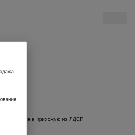
родажа
зование
Двери-купе в прихожую из ЛДСП