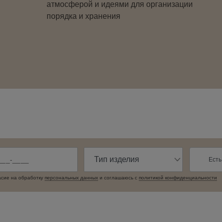
атмосферой и идеями для организации
порядка и хранения
Есть
асие на обработку
персональных данныx
и соглашаюсь c
политикой конфиденциальности