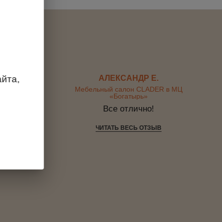
АЛЕКСАНДР Е.
йта,
R в МЦ
Мебельный салон CLADER в МЦ
«Богатырь»
работ.
Все отлично!
сокой
ЧИТАТЬ ВЕСЬ ОТЗЫВ
В